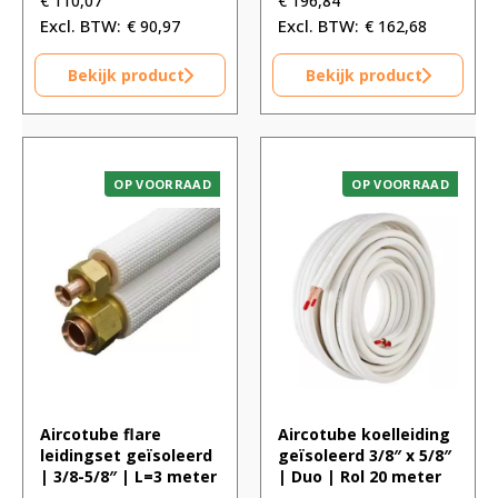
€
110,07
€
196,84
€
90,97
€
162,68
Bekijk product
Bekijk product
OP VOORRAAD
OP VOORRAAD
Aircotube flare
Aircotube koelleiding
leidingset geïsoleerd
geïsoleerd 3/8″ x 5/8″
| 3/8-5/8″ | L=3 meter
| Duo | Rol 20 meter