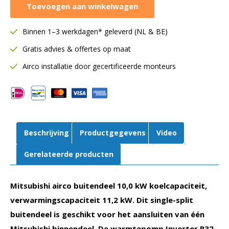
Mitsubishi
Toevoegen aan winkelwagen
buitendeel
10,0
Binnen 1–3 werkdagen* geleverd (NL & BE)
kW
|
Gratis advies & offertes op maat
Single-
Airco installatie door gecertificeerde monteurs
split
|
FDC100VSA-
W1
aantal
Beschrijving
Productgegevens
Video
Gerelateerde producten
Mitsubishi airco buitendeel 10,0 kW koelcapaciteit,
verwarmingscapaciteit 11,2 kW. Dit single-split
buitendeel is geschikt voor het aansluiten van één
Mitsubishi binnendeel. De warmtepomp Inverter R32