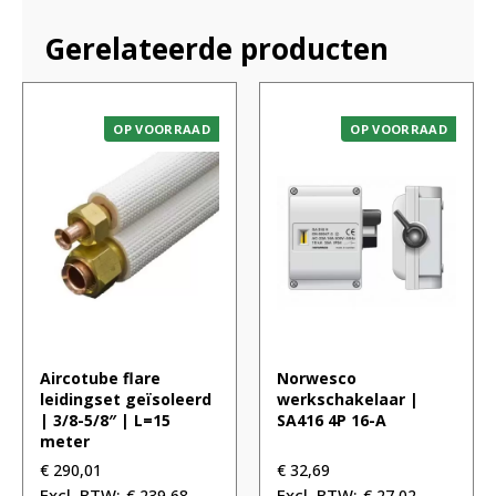
Gerelateerde producten
OP VOORRAAD
OP VOORRAAD
Aircotube flare
Norwesco
leidingset geïsoleerd
werkschakelaar |
| 3/8-5/8″ | L=15
SA416 4P 16-A
meter
€
290,01
€
32,69
€
239,68
€
27,02