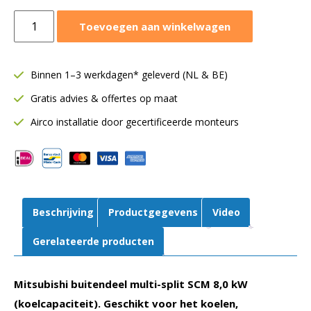
Mitsubishi
Toevoegen aan winkelwagen
buitendeel
8,0
kW
Binnen 1–3 werkdagen* geleverd (NL & BE)
|
Gratis advies & offertes op maat
Multi-
split
Airco installatie door gecertificeerde monteurs
|
SCM80ZS-
W
aantal
Beschrijving
Productgegevens
Video
Gerelateerde producten
Mitsubishi buitendeel multi-split SCM 8,0 kW
(koelcapaciteit). Geschikt voor het koelen,