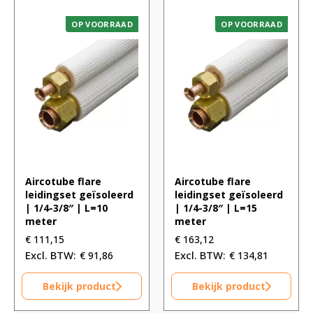
OP VOORRAAD
OP VOORRAAD
Aircotube flare
Aircotube flare
leidingset geïsoleerd
leidingset geïsoleerd
| 1/4-3/8″ | L=10
| 1/4-3/8″ | L=15
meter
meter
€
111,15
€
163,12
€
91,86
€
134,81
Bekijk product
Bekijk product