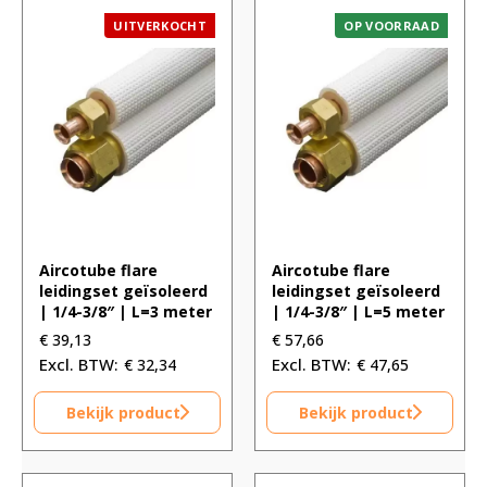
UITVERKOCHT
OP VOORRAAD
Aircotube flare
Aircotube flare
leidingset geïsoleerd
leidingset geïsoleerd
| 1/4-3/8″ | L=3 meter
| 1/4-3/8″ | L=5 meter
€
39,13
€
57,66
€
32,34
€
47,65
Bekijk product
Bekijk product