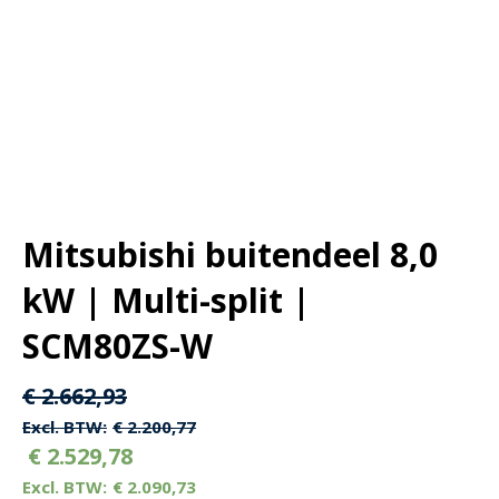
Mitsubishi buitendeel 8,0
kW | Multi-split |
SCM80ZS-W
Oorspronkelijke
Huidige
€
2.662,93
prijs
prijs
€
2.200,77
€
2.529,78
was:
is:
€
2.090,73
€ 2.662,93.
€ 2.662,93.