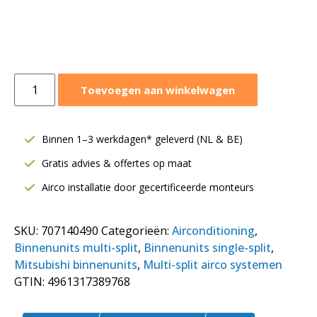
Mitsubishi
Toevoegen aan winkelwagen
paneel
TC-
PSA-
Binnen 1–3 werkdagen* geleverd (NL & BE)
5AW-
Gratis advies & offertes op maat
E
|
Airco installatie door gecertificeerde monteurs
Wit
|
SKU:
707140490
Categorieën:
Airconditioning
,
Voor
Binnenunits multi-split
,
Binnenunits single-split
,
cassette
Mitsubishi binnenunits
,
Multi-split airco systemen
model
GTIN:
4961317389768
FDTC
aantal