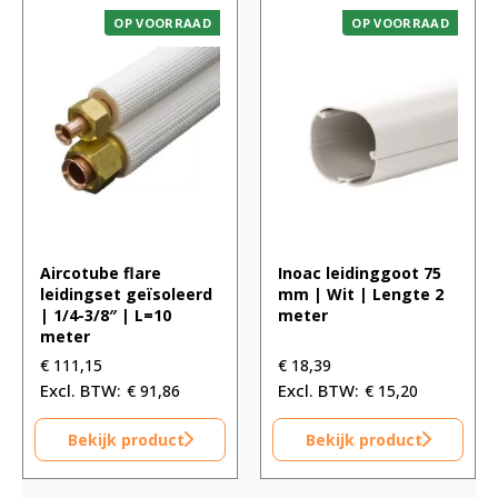
OP VOORRAAD
OP VOORRAAD
Aircotube flare
Inoac leidinggoot 75
leidingset geïsoleerd
mm | Wit | Lengte 2
| 1/4-3/8″ | L=10
meter
meter
€
111,15
€
18,39
€
91,86
€
15,20
Bekijk product
Bekijk product