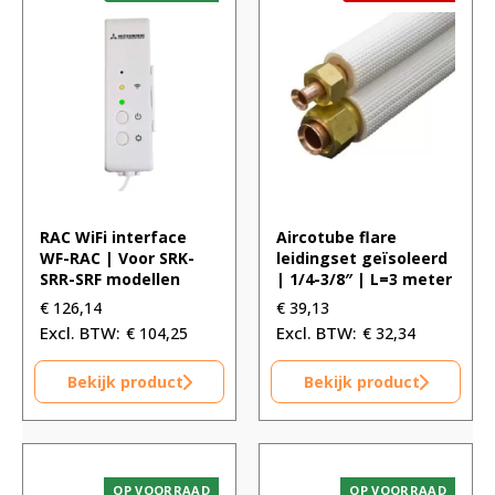
RAC WiFi interface
Aircotube flare
WF-RAC | Voor SRK-
leidingset geïsoleerd
SRR-SRF modellen
| 1/4-3/8″ | L=3 meter
€
126,14
€
39,13
€
104,25
€
32,34
Bekijk product
Bekijk product
OP VOORRAAD
OP VOORRAAD