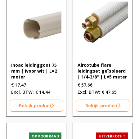
Inoac leidinggoot 75
Aircotube flare
mm | Ivoor wit | L=2
leidingset geïsoleerd
meter
| 1/4-3/8″ | L=5 meter
€
17,47
€
57,66
€
14,44
€
47,65
Bekijk product
Bekijk product
OP VOORRAAD
UITVERKOCHT