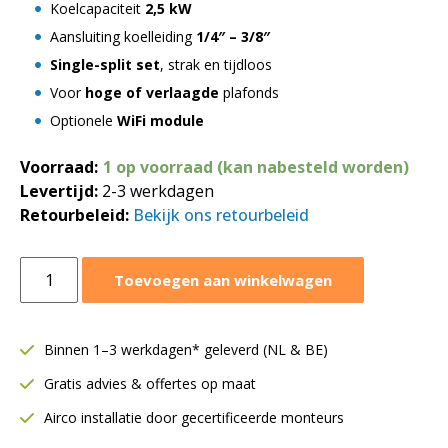
Koelcapaciteit
2,5 kW
Aansluiting koelleiding
1/4″ – 3/8″
Single-split set
, strak en tijdloos
Voor
hoge of verlaagde
plafonds
Optionele
WiFi module
Voorraad:
1 op voorraad (kan nabesteld worden)
Levertijd:
2-3 werkdagen
Retourbeleid:
Bekijk ons retourbeleid
Mitsubishi
Toevoegen aan winkelwagen
vloermodel
2,5
kW
Binnen 1–3 werkdagen* geleverd (NL & BE)
|
Gratis advies & offertes op maat
Single-
split
Airco installatie door gecertificeerde monteurs
|