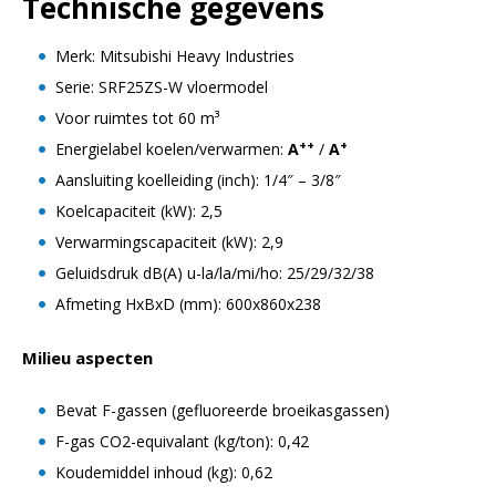
Technische gegevens
Merk: Mitsubishi Heavy Industries
Serie: SRF25ZS-W vloermodel
Voor ruimtes tot 60 m³
++
+
Energielabel koelen/verwarmen:
A
/
A
Aansluiting koelleiding (inch): 1/4″ – 3/8″
Koelcapaciteit (kW): 2,5
Verwarmingscapaciteit (kW): 2,9
Geluidsdruk dB(A) u-la/la/mi/ho: 25/29/32/38
Afmeting HxBxD (mm): 600x860x238
Milieu aspecten
Bevat F-gassen (gefluoreerde broeikasgassen)
F-gas CO2-equivalant (kg/ton): 0,42
Koudemiddel inhoud (kg): 0,62