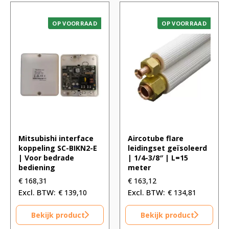
OP VOORRAAD
OP VOORRAAD
Mitsubishi interface
Aircotube flare
koppeling SC-BIKN2-E
leidingset geïsoleerd
| Voor bedrade
| 1/4-3/8″ | L=15
bediening
meter
€
168,31
€
163,12
€
139,10
€
134,81
Bekijk product
Bekijk product