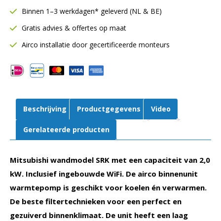
2,0
Binnen 1–3 werkdagen* geleverd (NL & BE)
kW
Gratis advies & offertes op maat
|
WiFi
Airco installatie door gecertificeerde monteurs
|
Binnendeel
|
SRK20ZS-
WF
Beschrijving
Productgegevens
Video
aantal
Gerelateerde producten
Mitsubishi wandmodel SRK met een capaciteit van 2,0
kW. Inclusief ingebouwde WiFi. De airco binnenunit
warmtepomp is geschikt voor koelen én verwarmen.
De beste filtertechnieken voor een perfect en
gezuiverd binnenklimaat. De unit heeft een laag