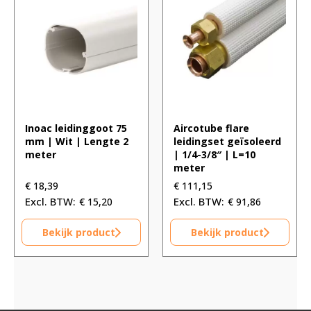
Inoac leidinggoot 75
Aircotube flare
mm | Wit | Lengte 2
leidingset geïsoleerd
meter
| 1/4-3/8″ | L=10
meter
€
18,39
€
111,15
€
15,20
€
91,86
Bekijk product
Bekijk product