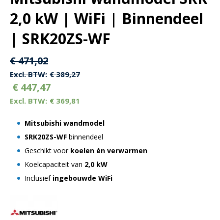
2,0 kW | WiFi | Binnendeel
| SRK20ZS-WF
Oorspronkelijke
Huidige
€
471,02
prijs
prijs
€
389,27
€
447,47
was:
is:
€
369,81
€ 471,02.
€ 471,02.
Mitsubishi wandmodel
SRK20ZS-WF
binnendeel
Geschikt voor
koelen én verwarmen
Koelcapaciteit van
2,0 kW
Inclusief
ingebouwde WiFi