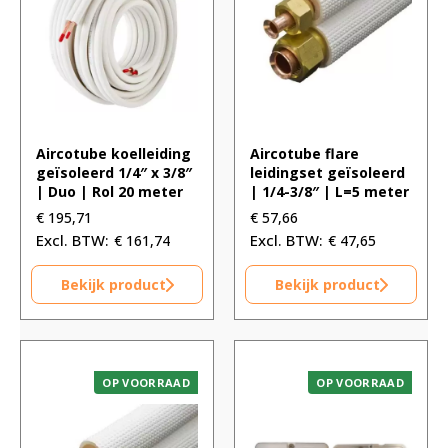
Aircotube koelleiding
Aircotube flare
geïsoleerd 1/4″ x 3/8″
leidingset geïsoleerd
| Duo | Rol 20 meter
| 1/4-3/8″ | L=5 meter
€
195,71
€
57,66
€
161,74
€
47,65
Bekijk product
Bekijk product
OP VOORRAAD
OP VOORRAAD