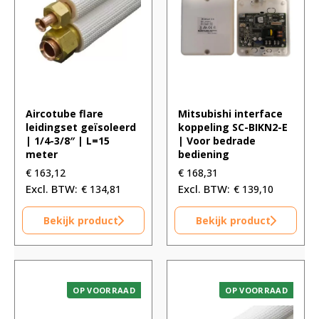
Aircotube flare
Mitsubishi interface
leidingset geïsoleerd
koppeling SC-BIKN2-E
| 1/4-3/8″ | L=15
| Voor bedrade
meter
bediening
€
163,12
€
168,31
€
134,81
€
139,10
Bekijk product
Bekijk product
OP VOORRAAD
OP VOORRAAD