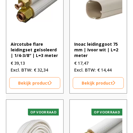
Aircotube flare
Inoac leidinggoot 75
leidingset geïsoleerd
mm | Ivoor wit | L=2
| 1/4-3/8″ | L=3 meter
meter
€
39,13
€
17,47
€
32,34
€
14,44
Bekijk product
Bekijk product
OP VOORRAAD
OP VOORRAAD