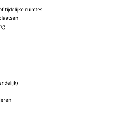
 tijdelijke ruimtes
plaatsen
ing
ndelijk)
leren