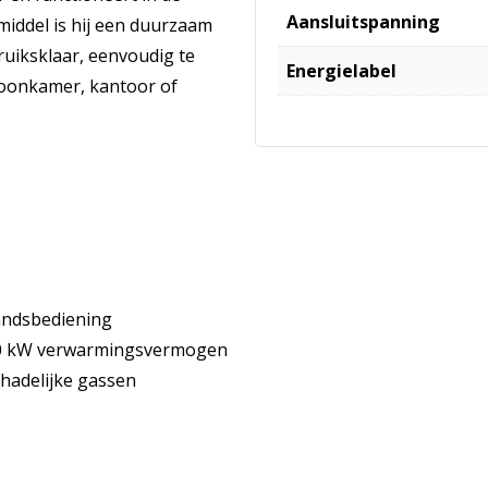
Aansluitspanning
middel is hij een duurzaam
ebruiksklaar, eenvoudig te
Energielabel
woonkamer, kantoor of
tandsbediening
,60 kW verwarmingsvermogen
chadelijke gassen