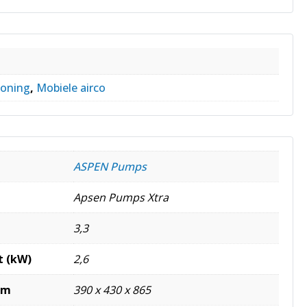
ioning
,
Mobiele airco
ASPEN Pumps
Apsen Pumps Xtra
3,3
t (kW)
2,6
mm
390 x 430 x 865