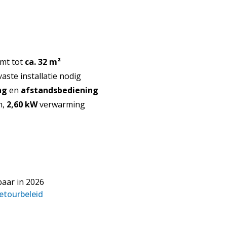
rmt tot
ca. 32 m²
vaste installatie nodig
ng
en
afstandsbediening
n,
2,60 kW
verwarming
baar in 2026
retourbeleid