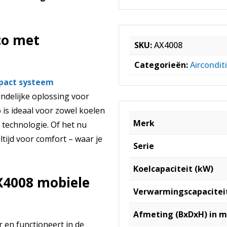
co met
SKU:
AX4008
Categorieën:
Aircondit
mpact systeem
endelijke oplossing voor
is ideaal voor zowel koelen
Merk
technologie. Of het nu
ltijd voor comfort – waar je
Serie
Koelcapaciteit (kW)
X4008 mobiele
Verwarmingscapacitei
Afmeting (BxDxH) in 
r en functioneert in de