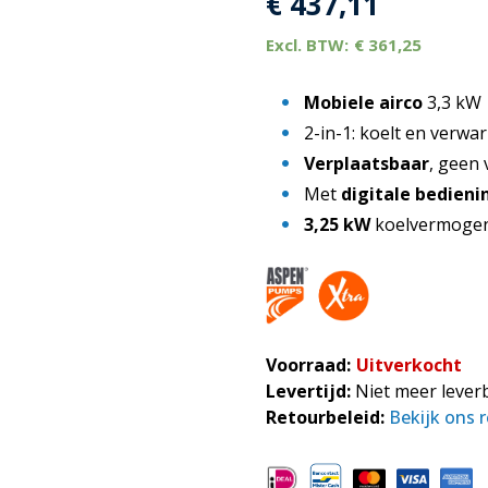
€
437,11
€
361,25
Mobiele airco
3,3 kW
2-in-1: koelt en verwa
Verplaatsbaar
, geen 
Met
digitale bedieni
3,25 kW
koelvermoge
Voorraad:
Uitverkocht
Levertijd:
Niet meer lever
Retourbeleid:
Bekijk ons 