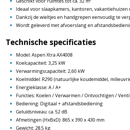
Geschikt voor ruimtes tot ca. 32 m²
Ideaal voor slaapkamers, kantoren, vakantiehuizen of
Dankzij de wieltjes en handgrepen eenvoudig te ver
Wordt geleverd met afvoerslang en afstandsbedien
Technische specificaties
Model: Aspen Xtra AX4008
Koelcapaciteit: 3,25 kW
Verwarmingscapaciteit: 2,60 kW
Koelmiddel: R290 (natuurlijke koudemiddel, milieuvrie
Energieklasse: A / A+
Functies: Koelen / Verwarmen / Ontvochtigen / Venti
Bediening: Digitaal + afstandsbediening
Geluidsniveau: ca. 52 dB
Afmetingen (HxBxD): 865 x 390 x 430 mm
Gewicht: 28.5 kg