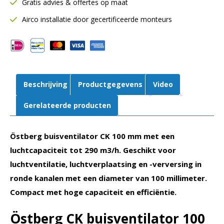
Gratis advies & offertes op maat
290
m³/h
Airco installatie door gecertificeerde monteurs
|
CK
100
C1
aut
Beschrijving
Productgegevens
Video
tc
aantal
Gerelateerde producten
Östberg buisventilator CK 100 mm met een
luchtcapaciteit tot 290 m3/h. Geschikt voor
luchtventilatie, luchtverplaatsing en -verversing in
ronde kanalen met een diameter van 100 millimeter.
Compact met hoge capaciteit en efficiëntie.
Östberg CK buisventilator 100