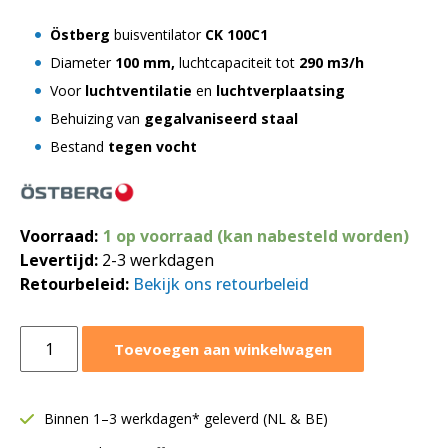
Östberg
buisventilator
CK 100C1
Diameter
100 mm,
luchtcapaciteit tot
290 m3/h
Voor
luchtventilatie
en
luchtverplaatsing
Behuizing van
gegalvaniseerd staal
Bestand
tegen vocht
Voorraad:
1 op voorraad (kan nabesteld worden)
Levertijd:
2-3 werkdagen
Retourbeleid:
Bekijk ons retourbeleid
Östberg
Toevoegen aan winkelwagen
buisventilator
Ø100
mm
Binnen 1–3 werkdagen* geleverd (NL & BE)
|