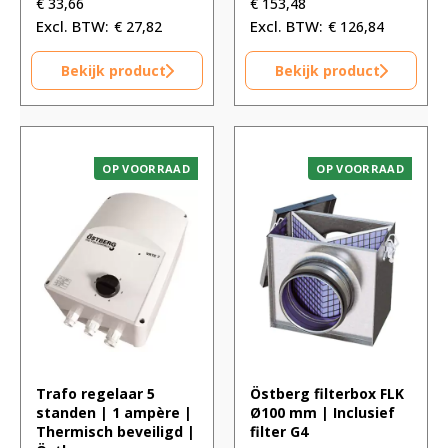
€
33,66
€
153,48
€
27,82
€
126,84
Bekijk product
Bekijk product
OP VOORRAAD
OP VOORRAAD
Trafo regelaar 5
Östberg filterbox FLK
standen | 1 ampère |
Ø100 mm | Inclusief
Thermisch beveiligd |
filter G4