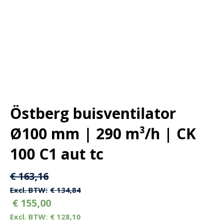
Östberg buisventilator
Ø100 mm | 290 m³/h | CK
100 C1 aut tc
Oorspronkelijke
Huidige
€
163,16
prijs
prijs
€
134,84
€
155,00
was:
is:
€
128,10
€ 163,16.
€ 163,16.