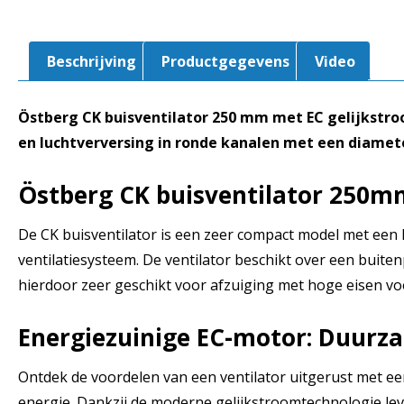
Beschrijving
Productgegevens
Video
Östberg CK buisventilator 250 mm met EC gelijkstroo
en luchtverversing in ronde kanalen met een diamete
Östberg CK buisventilator 250m
De CK buisventilator is een zeer compact model met een lu
ventilatiesysteem. De ventilator beschikt over een buite
hierdoor zeer geschikt voor afzuiging met hoge eisen vo
Energiezuinige EC-motor: Duurza
Ontdek de voordelen van een ventilator uitgerust met ee
energie. Dankzij de moderne gelijkstroomtechnologie lev