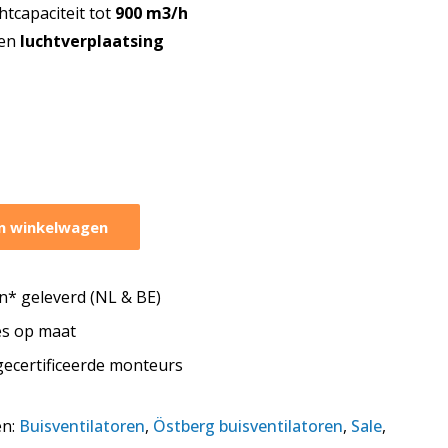
htcapaciteit tot
900 m3/h
en
luchtverplaatsing
n winkelwagen
* geleverd (NL & BE)
tes op maat
 gecertificeerde monteurs
ën:
Buisventilatoren
,
Östberg buisventilatoren
,
Sale
,