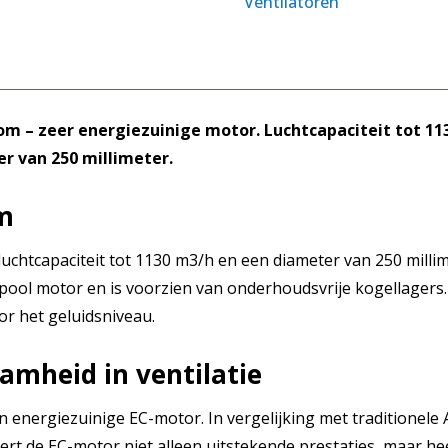
Ventilatoren
B1
EC-
motor
aantal
m – zeer energiezuinige motor. Luchtcapaciteit tot 113
r van 250 millimeter.
m
chtcapaciteit tot 1130 m3/h en een diameter van 250 millime
npool motor en is voorzien van onderhoudsvrije kogellagers.
or het geluidsniveau.
amheid in ventilatie
n energiezuinige EC-motor. In vergelijking met traditionel
ert de EC-motor niet alleen uitstekende prestaties, maar he