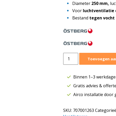
Diameter
250 mm,
luc
Voor
luchtventilatie
Bestand
tegen vocht
Östberg
Toevoegen aa
buisventilator
Ø250
mm
Binnen 1–3 werkdagen
|
Gratis advies & offer
1130
m³/h
Airco installatie door
|
CK
SKU:
707001263
Categorie
250