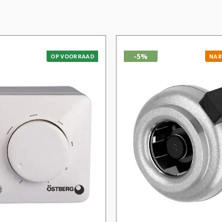
-5%
OP VOORRAAD
NAB