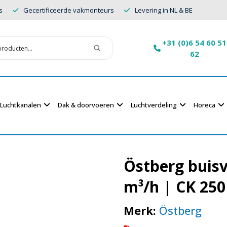
s
Gecertificeerde vakmonteurs
Levering in NL & BE
+31 (0)6 54 60 51
62
Luchtkanalen
Dak & doorvoeren
Luchtverdeling
Horeca
Östberg buis
m³/h | CK 250
Merk:
Östberg