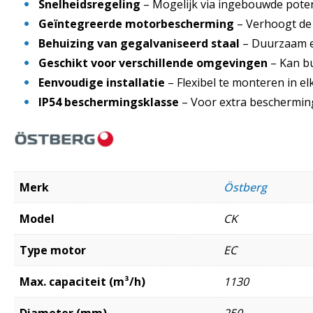
Snelheidsregeling
– Mogelijk via ingebouwde poten
Geïntegreerde motorbescherming
– Verhoogt de 
Behuizing van gegalvaniseerd staal
– Duurzaam e
Geschikt voor verschillende omgevingen
– Kan bu
Eenvoudige installatie
– Flexibel te monteren in e
IP54 beschermingsklasse
– Voor extra beschermin
Merk
Östberg
Model
CK
Type motor
EC
Max. capaciteit (m³/h)
1130