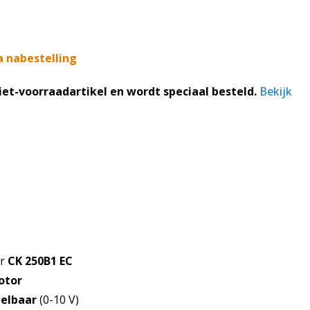
a nabestelling
niet-voorraadartikel en wordt speciaal besteld.
Bekijk
e
.
or
CK 250B1 EC
otor
elbaar
(0-10 V)