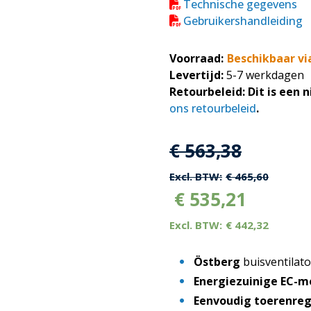
Technische gegevens
Gebruikershandleiding
Voorraad:
Beschikbaar vi
Levertijd:
5-7 werkdagen
Retourbeleid:
Dit is een 
ons retourbeleid
.
Oorspronkelijk
Huidige
€
563,38
prijs
prijs
€
465,60
€
535,21
was:
is:
€
442,32
€ 563,38.
€ 563,38
Östberg
buisventilat
Energiezuinige EC-m
Eenvoudig toerenreg