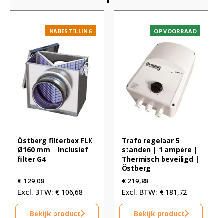
NABESTELLING
OP VOORRAAD
Östberg filterbox FLK
Trafo regelaar 5
Ø160 mm | Inclusief
standen | 1 ampère |
filter G4
Thermisch beveiligd |
Östberg
€
129,08
€
219,88
€
106,68
€
181,72
Bekijk product
Bekijk product