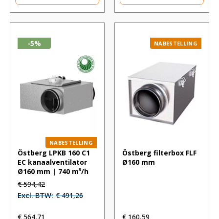
-5%
NABESTELLING
NABESTELLING
Östberg LPKB 160 C1
Östberg filterbox FLF
EC kanaalventilator
Ø160 mm
Ø160 mm | 740 m³/h
Oorspronkelijke
Huidige
€
594,42
prijs
prijs
€
491,26
was:
is:
€ 594,42.
€ 594,42.
€
564,71
€
160,59