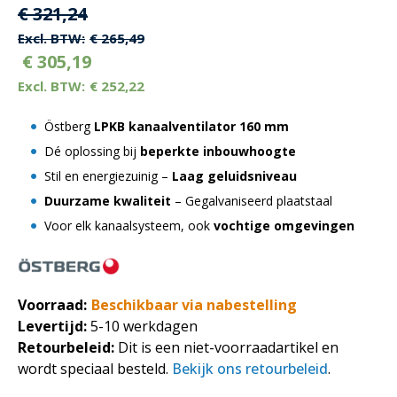
Oorspronkelijke
Huidige
€
321,24
prijs
prijs
€
265,49
€
305,19
was:
is:
€
252,22
€ 321,24.
€ 321,24.
Östberg
LPKB kanaalventilator 160 mm
Dé oplossing bij
beperkte inbouwhoogte
Stil en energiezuinig –
Laag geluidsniveau
Duurzame kwaliteit
– Gegalvaniseerd plaatstaal
Voor elk kanaalsysteem, ook
vochtige omgevingen
Voorraad:
Beschikbaar via nabestelling
Levertijd:
5-10 werkdagen
Retourbeleid:
Dit is een niet-voorraadartikel en
wordt speciaal besteld.
Bekijk ons retourbeleid
.