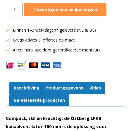
Östberg
Toevoegen aan winkelwagen
kanaalventilator
160
mm
Binnen 1–3 werkdagen* geleverd (NL & BE)
|
Gratis advies & offertes op maat
425
m³/h
Airco installatie door gecertificeerde monteurs
|
LPKB
160
B1
aut
Beschrijving
Productgegevens
Video
tc
aantal
Gerelateerde producten
Compact, stil en krachtig: de Östberg LPKB
kanaalventilator 160 mm is dé oplossing voor