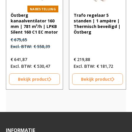
NABESTELLING
Östberg
Trafo regelaar 5
kanaalventilator 160
standen | 1 ampère |
mm | 781 m³/h | LPKB
Thermisch beveiligd |
Silent 160 C1 EC motor
Östberg
Oorspronkelijke
Huidige
€
675,65
prijs
prijs
€
558,39
was:
is:
€ 675,65.
€ 675,65.
€
641,87
€
219,88
€
530,47
€
181,72
Bekijk product
Bekijk product
INFORMATIE