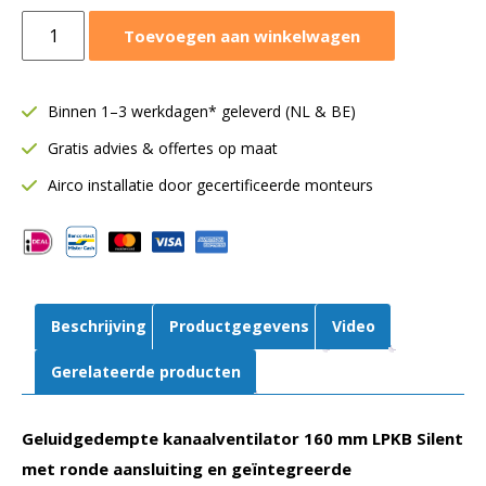
Östberg
Toevoegen aan winkelwagen
kanaalventilator
160
mm
Binnen 1–3 werkdagen* geleverd (NL & BE)
|
Gratis advies & offertes op maat
430
m³/h
Airco installatie door gecertificeerde monteurs
|
LPKB
Silent
160
B1
Beschrijving
Productgegevens
Video
aut
tc
Gerelateerde producten
aantal
Geluidgedempte kanaalventilator 160 mm LPKB Silent
met ronde aansluiting en geïntegreerde