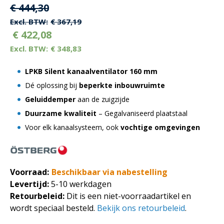
Oorspronkelijke
Huidige
€
444,30
prijs
prijs
€
367,19
€
422,08
was:
is:
€
348,83
€ 444,30.
€ 444,30.
LPKB Silent kanaalventilator 160 mm
Dé oplossing bij
beperkte inbouwruimte
Geluiddemper
aan de zuigzijde
Duurzame kwaliteit
– Gegalvaniseerd plaatstaal
Voor elk kanaalsysteem, ook
vochtige omgevingen
Voorraad:
Beschikbaar via nabestelling
Levertijd:
5-10 werkdagen
Retourbeleid:
Dit is een niet-voorraadartikel en
wordt speciaal besteld.
Bekijk ons retourbeleid
.