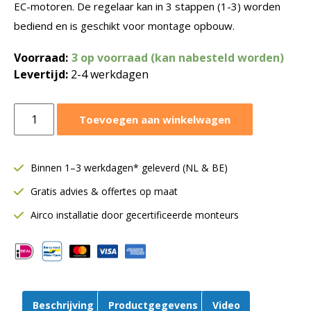
EC-motoren. De regelaar kan in 3 stappen (1-3) worden
bediend en is geschikt voor montage opbouw.
Voorraad:
3 op voorraad (kan nabesteld worden)
Levertijd:
2-4 werkdagen
Östberg
Toevoegen aan winkelwagen
snelheidsregelaar
EC
0-
Binnen 1–3 werkdagen* geleverd (NL & BE)
10V
Gratis advies & offertes op maat
|
3-
Airco installatie door gecertificeerde monteurs
standen
|
Opbouw
aantal
Beschrijving
Productgegevens
Video