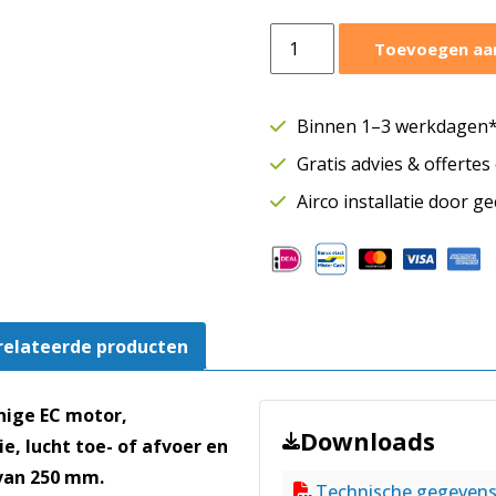
Östberg
Toevoegen aa
wandventilator
KVFU
Ø250
Binnen 1–3 werkdagen* 
mm
Gratis advies & offerte
|
1030
Airco installatie door g
m³/h
|
250B1
EC
motor
relateerde producten
aantal
nige EC motor,
Downloads
e, lucht toe- of afvoer en
van 250 mm.
Technische gegeven