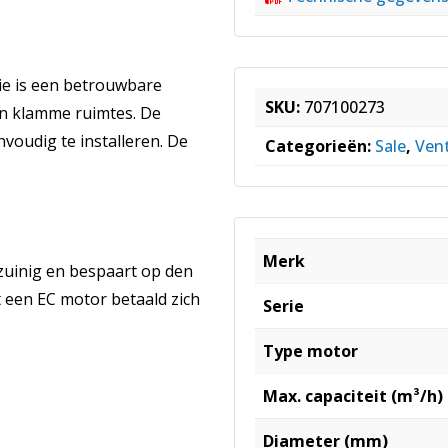
ie is een betrouwbare
SKU:
707100273
 en klamme ruimtes. De
voudig te installeren. De
Categorieën:
Sale
,
Vent
Merk
zuinig en bespaart op den
 een EC motor betaald zich
Serie
Type motor
Max. capaciteit (m³/h)
Diameter (mm)