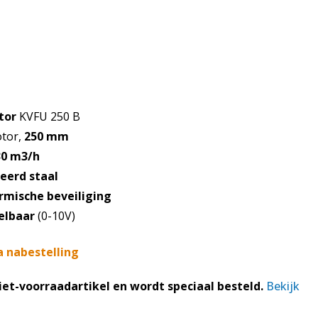
e
.
tor
KVFU 250 B
tor,
250 mm
30 m3/h
eerd staal
rmische beveiliging
elbaar
(0-10V)
a nabestelling
niet-voorraadartikel en wordt speciaal besteld.
Bekijk