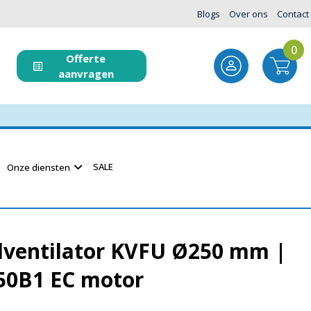
Blogs
Over ons
Contact
0
Offerte
aanvragen
SALE
Onze diensten
ventilator KVFU Ø250 mm |
250B1 EC motor