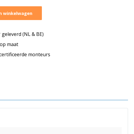
n winkelwagen
geleverd (NL & BE)
s op maat
ecertificeerde monteurs
s