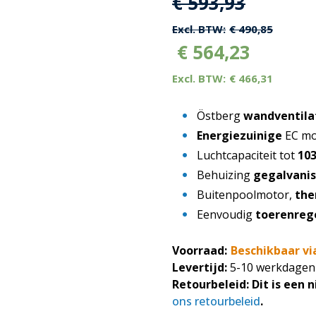
Oorspronkelijk
Huidige
€
593,93
prijs
prijs
€
490,85
€
564,23
was:
is:
€
466,31
€ 593,93.
€ 593,93
Östberg
wandventila
Energiezuinige
EC mo
Luchtcapaciteit tot
10
Behuizing
gegalvanis
Buitenpoolmotor,
the
Eenvoudig
toerenreg
Voorraad:
Beschikbaar vi
Levertijd:
5-10 werkdagen
Retourbeleid:
Dit is een 
ons retourbeleid
.