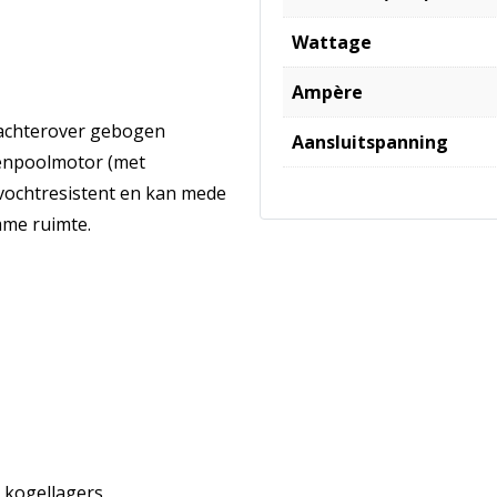
Wattage
Ampère
t achterover gebogen
Aansluitspanning
enpoolmotor (met
vochtresistent en kan mede
mme ruimte.
 kogellagers