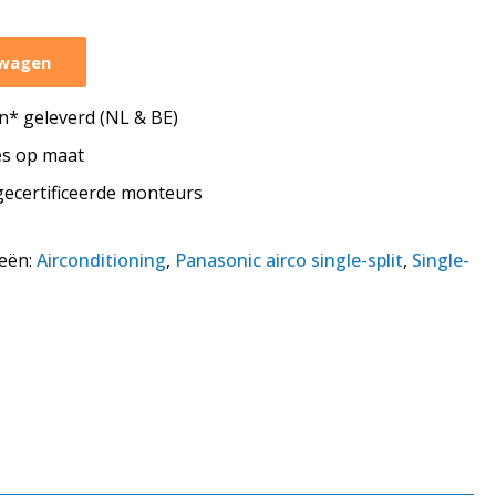
lwagen
* geleverd (NL & BE)
tes op maat
 gecertificeerde monteurs
eën:
Airconditioning
,
Panasonic airco single-split
,
Single-