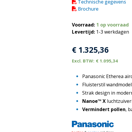
Technische gegevens
Brochure
Voorraad:
1 op voorraad
Levertijd:
1-3 werkdagen
€
1.325,36
€
1.095,34
Panasonic Etherea air
Fluisterstil wandmode
Strak design in mode
Nanoe™ X
luchtzuiver
Vermindert pollen
, 