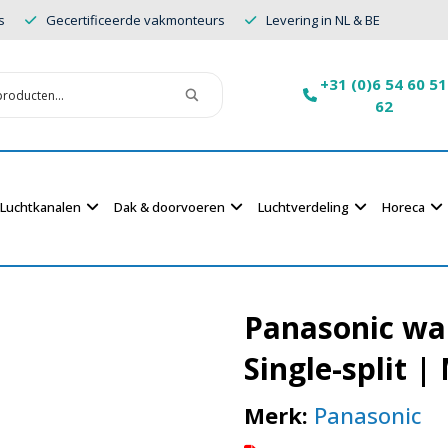
s
Gecertificeerde vakmonteurs
Levering in NL & BE
+31 (0)6 54 60 51
62
Luchtkanalen
Dak & doorvoeren
Luchtverdeling
Horeca
Panasonic wa
Single-split |
Merk:
Panasonic