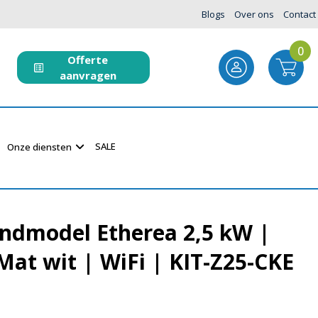
Blogs
Over ons
Contact
0
Offerte
aanvragen
SALE
Onze diensten
ndmodel Etherea 2,5 kW |
 Mat wit | WiFi | KIT-Z25-CKE