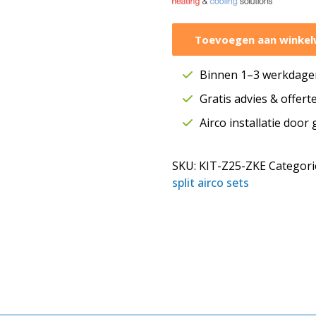
Panasonic
Toevoegen aan winke
wandmodel
Etherea
Binnen 1–3 werkdagen
2,5
kW
Gratis advies & offer
|
Airco installatie door
Single-
split
SKU:
KIT-Z25-ZKE
Categori
|
split airco sets
Mat
wit
|
WiFi
|
KIT-
Z25-
CKE