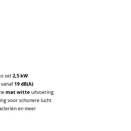
co set
2,5 kW
l vanaf
19 dB(A)
rne
mat witte
uitvoering
ing voor schonere lucht
bacteriën en meer