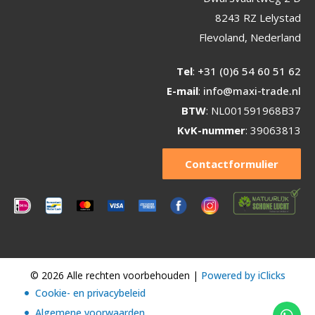
8243 RZ Lelystad
Flevoland, Nederland
Tel
:
+31 (0)6 54 60 51 62
E-mail
:
info@maxi-trade.nl
BTW
: NL001591968B37
KvK-nummer
: 39063813
Contactformulier
© 2026 Alle rechten voorbehouden |
Powered by iClicks
Cookie- en privacybeleid
Algemene voorwaarden