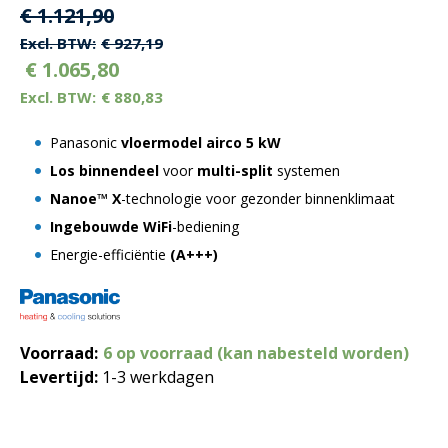
Oorspronkelijke
Huidige
€
1.121,90
prijs
prijs
€
927,19
€
1.065,80
was:
is:
€
880,83
€ 1.121,90.
€ 1.121,90.
Panasonic
vloermodel airco 5 kW
Los binnendeel
voor
multi-split
systemen
Nanoe™ X
-technologie voor gezonder binnenklimaat
Ingebouwde WiFi
-bediening
Energie-efficiëntie
(A+++)
Voorraad:
6 op voorraad (kan nabesteld worden)
Levertijd:
1-3 werkdagen