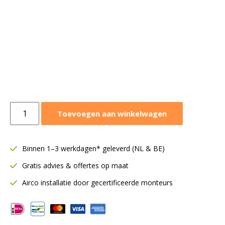
Panasonic
Toevoegen aan winkelwagen
vloerairco
5,0
kW
Binnen 1–3 werkdagen* geleverd (NL & BE)
|
Gratis advies & offertes op maat
Binnendeel
|
Airco installatie door gecertificeerde monteurs
CS-
CZ50CFEAW
aantal