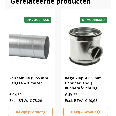
Gerelateerde producten
OP VOORRAAD
OP VOORRAAD
Spiraalbuis Ø355 mm |
Regelklep Ø355 mm |
Lengte = 3 meter
Handbediend |
Rubberafdichting
€
94,69
€
49,22
€
78,26
€
40,68
Bekijk product
Bekijk product