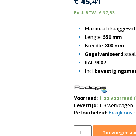
€
45,41
€
37,53
Maximaal draaggewic
Lengte:
550 mm
Breedte:
800 mm
Gegalvaniseerd
staal
RAL 9002
Incl.
bevestigingsmat
Voorraad:
1 op voorraad 
Levertijd:
1-3 werkdagen
Retourbeleid:
Bekijk ons 
Rodigas
Toevoegen aa