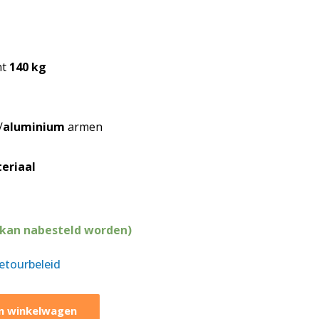
ht
140 kg
/
aluminium
armen
eriaal
(kan nabesteld worden)
retourbeleid
n winkelwagen