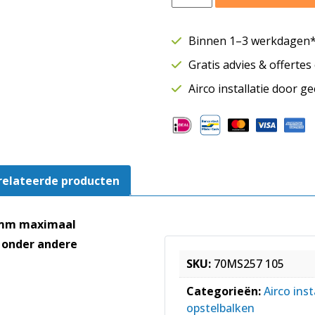
wandbeugel
met
inschuifrail
Binnen 1–3 werkdagen* 
800mm
Gratis advies & offerte
|
L=550mm
Airco installatie door g
max.
140kg
aantal
relateerde producten
0mm maximaal
 onder andere
SKU:
70MS257 105
Categorieën:
Airco inst
opstelbalken