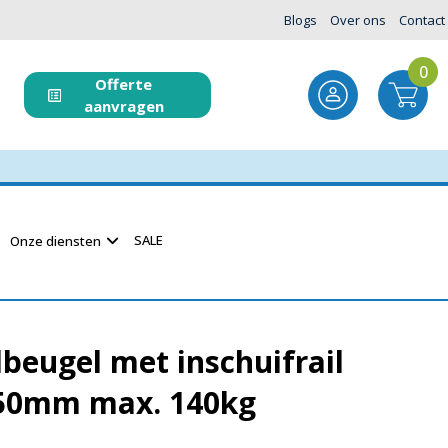
Blogs
Over ons
Contact
0
Offerte
aanvragen
SALE
Onze diensten
eugel met inschuifrail
50mm max. 140kg