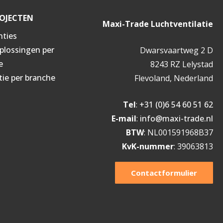
OJECTEN
Maxi-Trade Luchtventilatie
nties
oplossingen per
Dwarsvaartweg 2 D
e
8243 RZ Lelystad
tie per branche
Flevoland, Nederland
Tel
:
+31 (0)6 54 60 51 62
E-mail
:
info@maxi-trade.nl
BTW
: NL001591968B37
KvK-nummer
: 39063813
Contactformulier