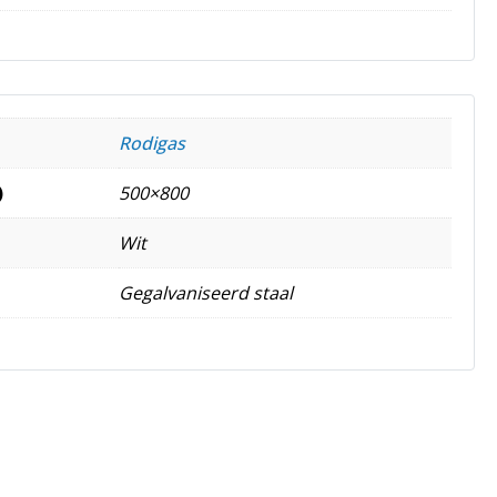
Rodigas
)
500×800
Wit
Gegalvaniseerd staal