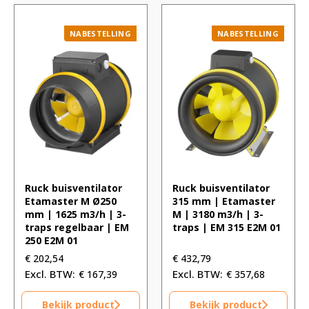
NABESTELLING
NABESTELLING
Ruck buisventilator
Ruck buisventilator
Etamaster M Ø250
315 mm | Etamaster
mm | 1625 m3/h | 3-
M | 3180 m3/h | 3-
traps regelbaar | EM
traps | EM 315 E2M 01
250 E2M 01
€
202,54
€
432,79
€
167,39
€
357,68
Bekijk product
Bekijk product