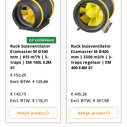
OP VOORRAAD
Ruck buisventilator
Ruck buisventilator
Etamaster M Ø160
Etamaster M Ø400
mm | 615 m³/h | 3-
mm | 3300 m3/h | 3-
traps | EM 160L E2M
traps regelaar | EM
01
400 E4M 01
Oorspronkelijke
Huidige
€
152,29
prijs
prijs
€
125,86
was:
is:
€ 152,29.
€ 152,29.
€
143,15
€
445,26
€
118,31
€
367,98
Bekijk product
Bekijk product