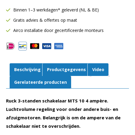
schakelaar
Binnen 1–3 werkdagen* geleverd (NL & BE)
4
Gratis advies & offertes op maat
ampère
|
Airco installatie door gecertificeerde monteurs
MTS
10
aantal
Beschrijving
Productgegevens
Video
Gerelateerde producten
Ruck 3-standen schakelaar MTS 10 4 ampère.
Luchtvolume regeling voor onder andere buis- en
afzuigmotoren. Belangrijk is om de ampere van de
schakelaar niet te overschrijden.