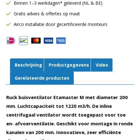
M
Binnen 1–3 werkdagen* geleverd (NL & BE)
Ø200
Gratis advies & offertes op maat
mm
|
Airco installatie door gecertificeerde monteurs
1220
m3/h
|
3-
traps
Beschrijving
Productgegevens
Video
regelbaar
|
Gerelateerde producten
EM
200
Ruck buisventilator Etamaster M met diameter 200
E2M
01
mm. Luchtcapaciteit tot 1220 m3/h. De inline
aantal
centrifugaal ventilator wordt toegepast voor toe
en- afvoerventilatie. Geschikt voor montage in ronde
kanalen van 200 mm. Innovatieve, zeer efficiënte