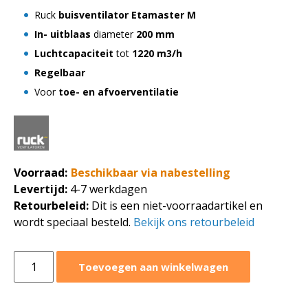
Ruck
buisventilator Etamaster M
In- uitblaas
diameter
200 mm
Luchtcapaciteit
tot
1220 m3/h
Regelbaar
Voor
toe- en afvoerventilatie
Voorraad:
Beschikbaar via nabestelling
Levertijd:
4-7 werkdagen
Retourbeleid:
Dit is een niet-voorraadartikel en
wordt speciaal besteld.
Bekijk ons retourbeleid
Ruck
Toevoegen aan winkelwagen
buisventilator
Etamaster