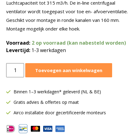
Luchtcapaciteit tot 315 m3/h. De in-line centrifugaal
ventilator wordt toegepast voor toe en- afvoerventilatie.
Geschikt voor montage in ronde kanalen van 160 mm.
Montage mogelijk onder elke hoek.
Voorraad:
2 op voorraad (kan nabesteld worden)
Levertijd:
1-3 werkdagen
Ruck
Toevoegen aan winkelwagen
buisventilator
Etamaster
E
Binnen 1–3 werkdagen* geleverd (NL & BE)
Ø160
Gratis advies & offertes op maat
mm
|
Airco installatie door gecertificeerde monteurs
315
m³/h
|