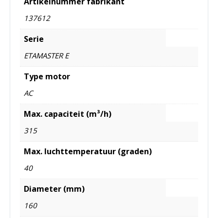
Artikelnummer fabrikant
137612
Serie
ETAMASTER E
Type motor
AC
Max. capaciteit (m³/h)
315
Max. luchttemperatuur (graden)
40
Diameter (mm)
160