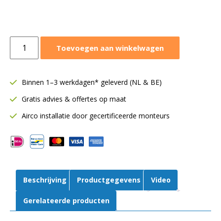
Ruck
Toevoegen aan winkelwagen
dakventilator
Ø180
mm
Binnen 1–3 werkdagen* geleverd (NL & BE)
|
Gratis advies & offertes op maat
Horizontaal
|
Airco installatie door gecertificeerde monteurs
Met
werkschakelaar
|
270
m³/h
Beschrijving
Productgegevens
Video
|
DHA
Gerelateerde producten
190
E4P