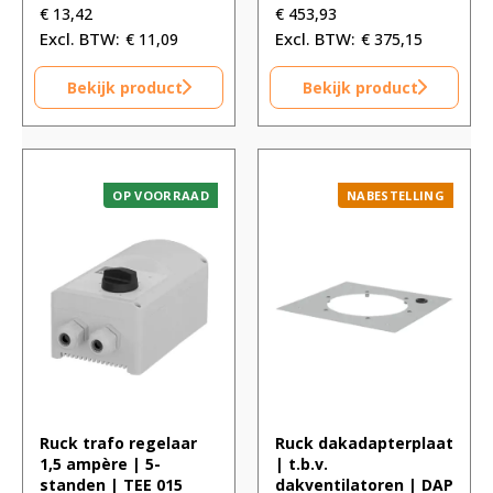
€
13,42
€
453,93
€
11,09
€
375,15
Bekijk product
Bekijk product
OP VOORRAAD
NABESTELLING
Ruck trafo regelaar
Ruck dakadapterplaat
1,5 ampère | 5-
| t.b.v.
standen | TEE 015
dakventilatoren | DAP