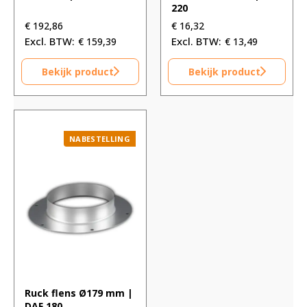
220
€
192,86
€
16,32
€
159,39
€
13,49
Bekijk product
Bekijk product
NABESTELLING
Ruck flens Ø179 mm |
DAF 180