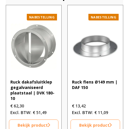
NABESTELLING
NABESTELLING
Ruck dakafsluitklep
Ruck flens Ø149 mm |
gegalvaniseerd
DAF 150
plaatstaal | DVK 180-
10
€
62,30
€
13,42
€
51,49
€
11,09
Bekijk product
Bekijk product