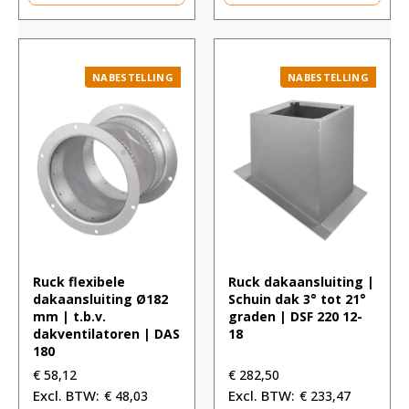
NABESTELLING
NABESTELLING
Ruck flexibele
Ruck dakaansluiting |
dakaansluiting Ø182
Schuin dak 3° tot 21°
mm | t.b.v.
graden | DSF 220 12-
dakventilatoren | DAS
18
180
€
58,12
€
282,50
€
48,03
€
233,47