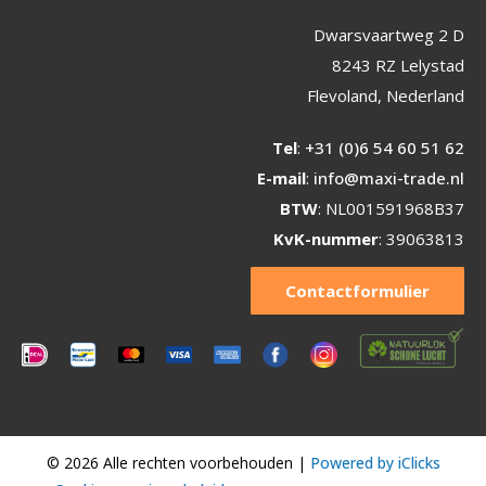
Dwarsvaartweg 2 D
8243 RZ Lelystad
Flevoland, Nederland
Tel
:
+31 (0)6 54 60 51 62
E-mail
:
info@maxi-trade.nl
BTW
: NL001591968B37
KvK-nummer
: 39063813
Contactformulier
© 2026 Alle rechten voorbehouden |
Powered by iClicks