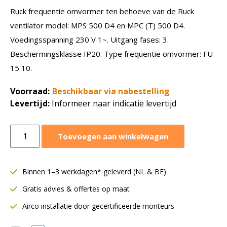
Ruck frequentie omvormer ten behoeve van de Ruck
ventilator model: MPS 500 D4 en MPC (T) 500 D4.
Voedingsspanning 230 V 1~. Uitgang fases: 3.
Beschermingsklasse IP20. Type frequentie omvormer: FU
15 10.
Voorraad:
Beschikbaar via nabestelling
Levertijd:
Informeer naar indicatie levertijd
Ruck
Toevoegen aan winkelwagen
frequentie
omvormer
0-
Binnen 1–3 werkdagen* geleverd (NL & BE)
230V
Gratis advies & offertes op maat
1~
|
Airco installatie door gecertificeerde monteurs
voor