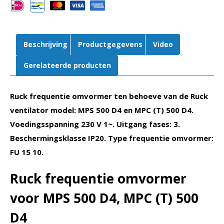
MPS
500
D4,
MPC
Beschrijving
Productgegevens
Video
(T)
500
Gerelateerde producten
D4
(FU
Ruck frequentie omvormer ten behoeve van de Ruck
15
10)
ventilator model: MPS 500 D4 en MPC (T) 500 D4.
aantal
Voedingsspanning 230 V 1~. Uitgang fases: 3.
Beschermingsklasse IP20. Type frequentie omvormer:
FU 15 10.
Ruck frequentie omvormer
voor MPS 500 D4, MPC (T) 500
D4