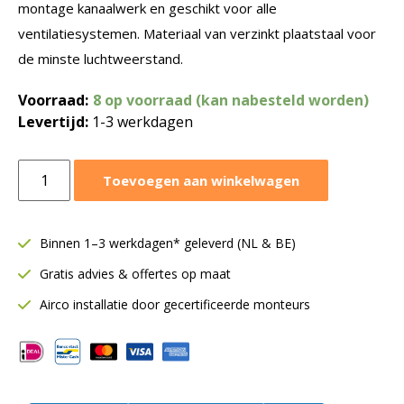
montage kanaalwerk en geschikt voor alle
ventilatiesystemen. Materiaal van verzinkt plaatstaal voor
de minste luchtweerstand.
Voorraad:
8 op voorraad (kan nabesteld worden)
Levertijd:
1-3 werkdagen
T-
Toevoegen aan winkelwagen
stuk
Ø200-
200-
Binnen 1–3 werkdagen* geleverd (NL & BE)
200
Gratis advies & offertes op maat
mm
SAFE
Airco installatie door gecertificeerde monteurs
|
45º
graden
|