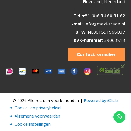
Flevoland, Nederland
Tel
:
+31 (0)6 54 60 51 62
E-mail
:
info@maxi-trade.nl
BTW
: NL001591968B37
KvK-nummer
: 39063813
Contactformulier
© 2026 Alle rechten voorbehouden |
Powered by iClicks
Cookie- en privacybeleid
Algemene voorwaarden
Cookie instellingen