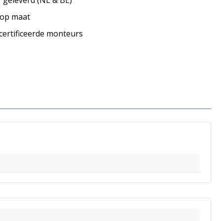
s op maat
ecertificeerde monteurs
s