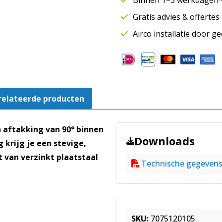
450-
Gratis advies & offerte
450
mm
Airco installatie door g
|
SAFE
aantal
relateerde producten
n aftakking van 90° binnen
Downloads
 krijg je een stevige,
 van verzinkt plaatstaal
Technische gegeven
SKU:
7075120105