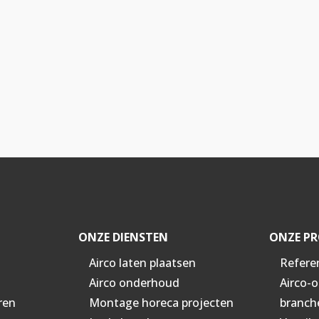
ONZE DIENSTEN
ONZE PR
Airco laten plaatsen
Refere
Airco onderhoud
Airco-
ren
Montage horeca projecten
branch