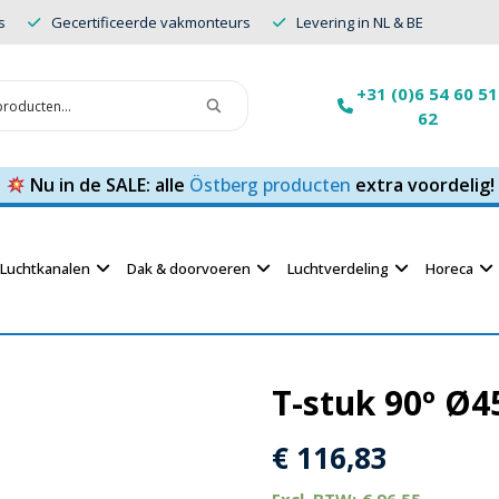
s
Gecertificeerde vakmonteurs
Levering in NL & BE
+31 (0)6 54 60 51
62
Nu in de SALE: alle
Östberg producten
extra voordelig!
Luchtkanalen
Dak & doorvoeren
Luchtverdeling
Horeca
T-stuk 90º Ø
€
116,83