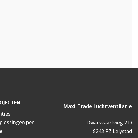
OJECTEN
Maxi-Trade Luchtventilatie
nties
oplossingen per
Dwarsvaartweg 2 D
e
8243 RZ Lelystad