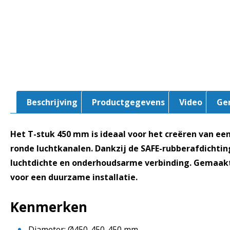
Beschrijving
Productgegevens
Video
Ge
Het T-stuk 450 mm is ideaal voor het creëren van ee
ronde luchtkanalen. Dankzij de SAFE-rubberafdichting
luchtdichte en onderhoudsarme verbinding. Gemaakt
voor een duurzame installatie.
Kenmerken
Diameter: Ø450-450-450 mm