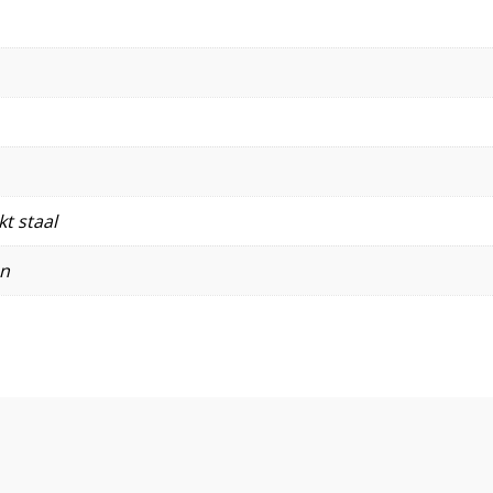
t staal
en