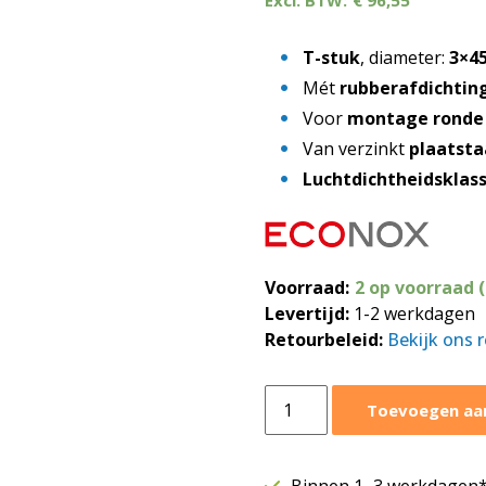
€
96,55
T-stuk
, diameter:
3×4
Mét
rubberafdichtin
Voor
montage ronde
Van verzinkt
plaatsta
Luchtdichtheidsklas
Voorraad:
2 op voorraad 
Levertijd:
1-2 werkdagen
Retourbeleid:
Bekijk ons 
T-
Toevoegen aa
stuk
90º
Ø450-
Binnen 1–3 werkdagen* 