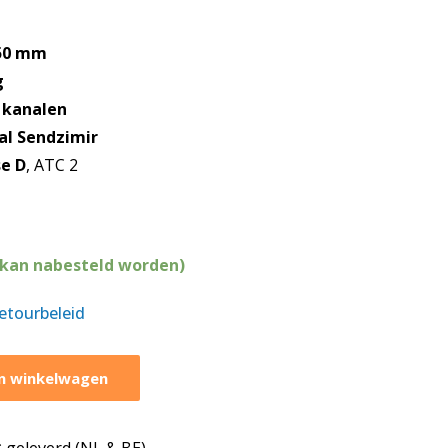
50 mm
g
 kanalen
al Sendzimir
se D
, ATC 2
(kan nabesteld worden)
retourbeleid
n winkelwagen
geleverd (NL & BE)