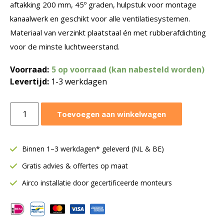
aftakking 200 mm, 45º graden, hulpstuk voor montage
kanaalwerk en geschikt voor alle ventilatiesystemen.
Materiaal van verzinkt plaatstaal én met rubberafdichting
voor de minste luchtweerstand.
Voorraad:
5 op voorraad (kan nabesteld worden)
Levertijd:
1-3 werkdagen
T-
Toevoegen aan winkelwagen
stuk
verlopend
Ø250-
Binnen 1–3 werkdagen* geleverd (NL & BE)
250-
Gratis advies & offertes op maat
200
mm
Airco installatie door gecertificeerde monteurs
SAFE
|
45º