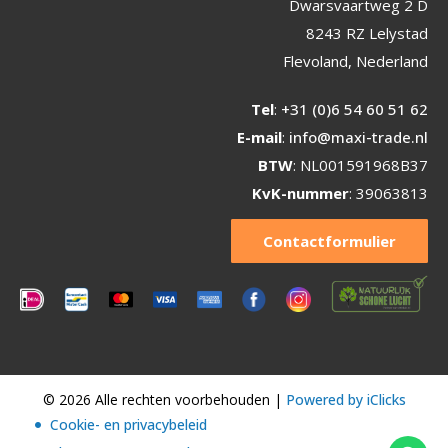
Dwarsvaartweg 2 D
8243 RZ Lelystad
Flevoland, Nederland
Tel
:
+31 (0)6 54 60 51 62
E-mail
:
info@maxi-trade.nl
BTW
: NL001591968B37
KvK-nummer
: 39063813
Contactformulier
© 2026 Alle rechten voorbehouden |
Powered by iClicks
Cookie- en privacybeleid