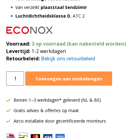
Van verzinkt
plaatstaal Sendzimir
Luchtdichtheidsklasse D
, ATC 2
Voorraad:
3 op voorraad (kan nabesteld worden)
Levertijd:
1-2 werkdagen
Retourbeleid:
Bekijk ons retourbeleid
T-
Toevoegen aan winkelwagen
stuk
90º
Ø400-
Binnen 1–3 werkdagen* geleverd (NL & BE)
400-
Gratis advies & offertes op maat
125
mm
Airco installatie door gecertificeerde monteurs
|
SAFE