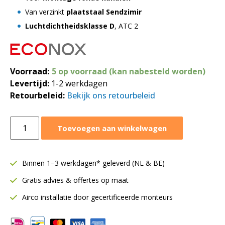
Van verzinkt
plaatstaal Sendzimir
Luchtdichtheidsklasse D
, ATC 2
Voorraad:
5 op voorraad (kan nabesteld worden)
Levertijd:
1-2 werkdagen
Retourbeleid:
Bekijk ons retourbeleid
T-
Toevoegen aan winkelwagen
stuk
90º
Ø400-
Binnen 1–3 werkdagen* geleverd (NL & BE)
400-
Gratis advies & offertes op maat
160
mm
Airco installatie door gecertificeerde monteurs
|
SAFE