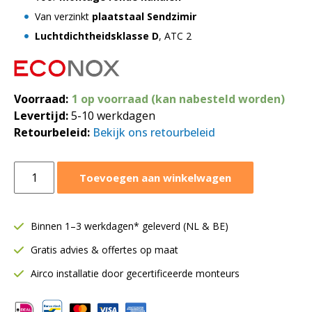
Van verzinkt
plaatstaal Sendzimir
Luchtdichtheidsklasse D
, ATC 2
Voorraad:
1 op voorraad (kan nabesteld worden)
Levertijd:
5-10 werkdagen
Retourbeleid:
Bekijk ons retourbeleid
T-
Toevoegen aan winkelwagen
stuk
90º
Ø630-
Binnen 1–3 werkdagen* geleverd (NL & BE)
630-
Gratis advies & offertes op maat
560
mm
Airco installatie door gecertificeerde monteurs
|
SAFE