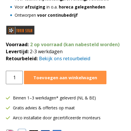
Voor
afzuiging
in o.a.
horeca gelegenheden
Ontworpen
voor continubedrijf
Voorraad:
2 op voorraad (kan nabesteld worden)
Levertijd:
2-3 werkdagen
Retourbeleid:
Bekijk ons retourbeleid
Torin
Toevoegen aan winkelwagen
afzuigmotor
750
m³/h
Binnen 1–3 werkdagen* geleverd (NL & BE)
|
Gratis advies & offertes op maat
DDN
524-
Airco installatie door gecertificeerde monteurs
700
aantal