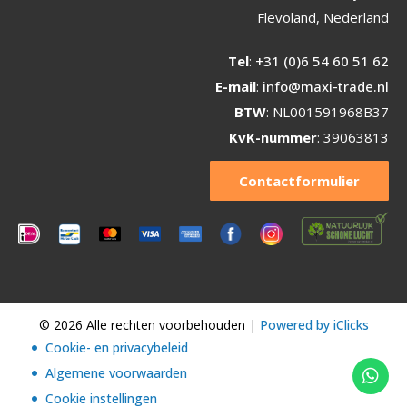
Flevoland, Nederland
Tel
:
+31 (0)6 54 60 51 62
E-mail
:
info@maxi-trade.nl
BTW
: NL001591968B37
KvK-nummer
: 39063813
Contactformulier
© 2026 Alle rechten voorbehouden |
Powered by iClicks
Cookie- en privacybeleid
Algemene voorwaarden
Cookie instellingen