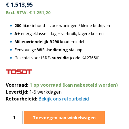
€
1.513,95
€
1.251,20
200 liter
inhoud – voor woningen / kleine bedrijven
A+
energieklasse – lager verbruik, lagere kosten
Milieuvriendelijk R290
koudemiddel
Eenvoudige
WiFi-bediening
via app
Geschikt voor
ISDE-subsidie
(code KA27650)
Voorraad:
1 op voorraad (kan nabesteld worden)
Levertijd:
1-5 werkdagen
Retourbeleid:
Bekijk ons retourbeleid
Tosot
Toevoegen aan winkelwagen
HOMBASK
by