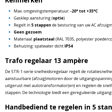
Max. omgevingstemperatuur:
-20° tot +35°C
Gasklep aansturing (
optie
)
Regelt in
5 stappen
de besturing van uw AC afzuig
Geen gezoem
Materiaal:
plaatstaal
(RAL 7035, polyester poederco
Behuizing: spatwater dicht
IP54
Trafo regelaar 13 ampère
De STR-1-serie snelheidsregelaar regelt de rotatiesnelhe
aanstuurbare (afzuig)motoren door de uitgangsspanning 
uitgerust met autotransformator(en) en regelen de snelh
stappen. De technologie biedt een gereguleerde uitgan
Handbediend te regelen in 5 sta