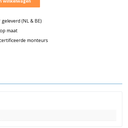
n winkelwagen
geleverd (NL & BE)
s op maat
ecertificeerde monteurs
s