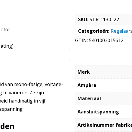
SKU:
STR-1130L22
motor
Categorieën:
Regelaar
GTIN:
5401003015612
ating)
Merk
id van mono-fasige, voltage-
Ampère
te variëren. Ze zijn
Materiaal
eid handmatig in vijf
gsspanning.
Aansluitspanning
nden
Artikelnummer fabrik