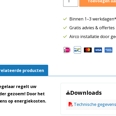
Toevoegen aa
regelaar
5
standen
Binnen 1–3 werkdagen* 
|
Gratis advies & offerte
13
ampère
Airco installatie door g
|
STR-
1130L22
aantal
relateerde producten
regelaar regelt uw
Downloads
nder gezoem! Door het
eens op energiekosten.
Technische gegeven