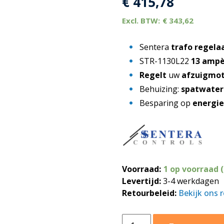
€
415,78
€
343,62
Sentera
trafo regela
STR-1130L22
13 ampè
Regelt
uw
afzuigmo
Behuizing:
spatwater 
Besparing op
energi
Voorraad:
1 op voorraad 
Levertijd:
3-4 werkdagen
Retourbeleid:
Bekijk ons 
Trafo