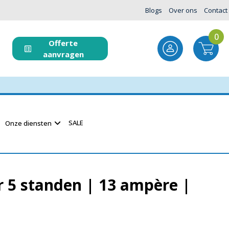
Blogs
Over ons
Contact
0
Offerte
aanvragen
SALE
Onze diensten
r 5 standen | 13 ampère |