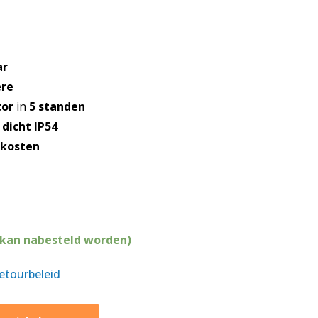
ar
re
tor
in
5 standen
dicht IP54
ekosten
(kan nabesteld worden)
retourbeleid