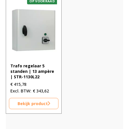
OP VOORRAAD
Trafo regelaar 5
standen | 13 ampère
| STR-1130L22
€
415,78
€
343,62
Bekijk product