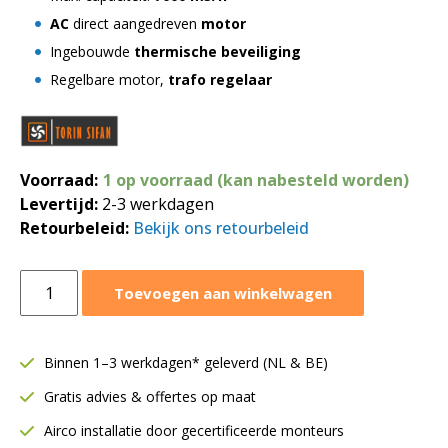
AC
direct aangedreven
motor
Ingebouwde
thermische beveiliging
Regelbare motor,
trafo regelaar
Voorraad:
1 op voorraad (kan nabesteld worden)
Levertijd:
2-3 werkdagen
Retourbeleid:
Bekijk ons retourbeleid
Torin
Toevoegen aan winkelwagen
afzuigmotor
7000
m³/h
Binnen 1–3 werkdagen* geleverd (NL & BE)
|
Gratis advies & offertes op maat
DDC
381-
Airco installatie door gecertificeerde monteurs