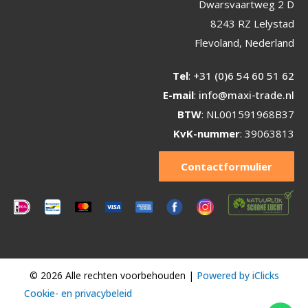
Dwarsvaartweg 2 D
8243 RZ Lelystad
Flevoland, Nederland
Tel
:
+31 (0)6 54 60 51 62
E-mail
:
info@maxi-trade.nl
BTW
: NL001591968B37
KvK-nummer
: 39063813
Contactformulier
© 2026 Alle rechten voorbehouden |
Powered by iClicks
Cookie- en privacybeleid