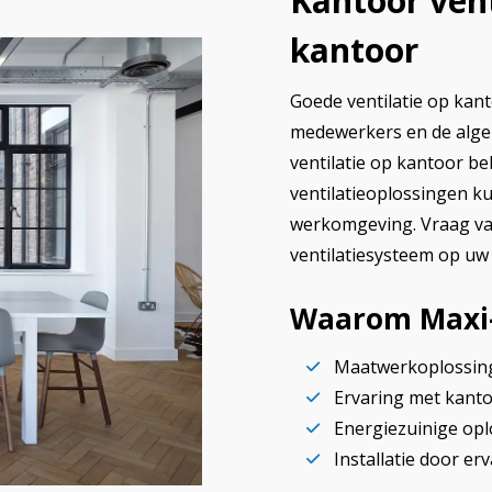
Kantoor vent
kantoor
Goede ventilatie op kant
medewerkers en de algeh
ventilatie op kantoor be
ventilatieoplossingen k
werkomgeving. Vraag va
ventilatiesysteem op uw
Waarom Maxi-T
Maatwerkoplossing
Ervaring met kant
Energiezuinige op
Installatie door er