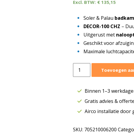
€
135,15
Soler & Palau
badkame
DECOR-100 CHZ
– Duu
Uitgerust met
naloop
Geschikt voor afzuigi
Maximale luchtcapacit
S&P
Toevoegen aa
badkamerventilator
100
mm
Binnen 1–3 werkdagen
|
Gratis advies & offer
Timer
en
Airco installatie door
vochtsensor
|
SKU:
705210006200
Catego
95