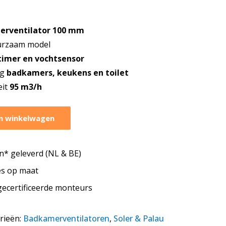
rventilator 100 mm
rzaam model
timer en vochtsensor
ng
badkamers, keukens en toilet
eit
95 m3/h
n winkelwagen
* geleverd (NL & BE)
tes op maat
 gecertificeerde monteurs
rieën:
Badkamerventilatoren
,
Soler & Palau