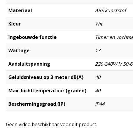
Materiaal
ABS kunststof
Kleur
Wit
Ingebouwde functie
Timer en vochts
Wattage
13
Aansluitspanning
220-240V/1/ 50-6
Geluidsniveau op 3 meter dB(A)
40
Max. luchttemperatuur (graden)
40
Beschermingsgraad (IP)
IP44
Geen video beschikbaar voor dit product.