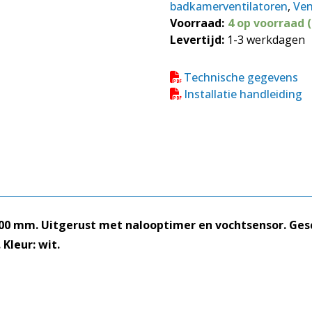
badkamerventilatoren
,
Ven
m³/h
Voorraad:
4 op voorraad 
|
Levertijd:
1-3 werkdagen
Decor
100
CHZ
Technische gegevens
aantal
Installatie handleiding
0 mm. Uitgerust met nalooptimer en vochtsensor. Gesch
Kleur: wit.