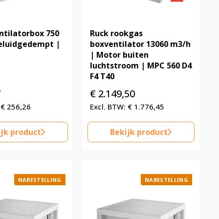
ntilatorbox 750
Ruck rookgas
eluidgedempt |
boxventilator 13060 m3/h
| Motor buiten
luchtstroom | MPC 560 D4
F4 T40
7
€
2.149,50
€
256,26
€
1.776,45
jk product
Bekijk product
NABESTELLING
NABESTELLING