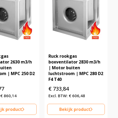
kgas
Ruck rookgas
lator 2630 m3/h
boxventilator 2830 m3/h
buiten
| Motor buiten
oom | MPC 250 D2
luchtstroom | MPC 280 D2
F4 T40
77
€
733,84
€
860,14
€
606,48
jk product
Bekijk product