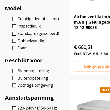
Model
Airfan ventilator
Geluidgedempt (silent)
m3/h | Geluidged
Inspectieluik
12-12-900SS
Standaard (geïsoleerd)
Dubbelwandig
€
660,51
Foam
€
545,88
Geschikt voor
Bekijk produ
Binnenopstelling
Buitenopstelling
Vochtige omgeving
NABE
Aansluitspanning
220-240V/1/ 50-60 Hz