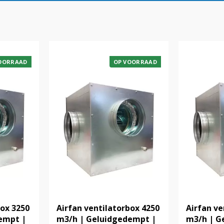
OORRAAD
OP VOORRAAD
box 3250
Airfan ventilatorbox 4250
Airfan ve
empt |
m3/h | Geluidgedempt |
m3/h | G