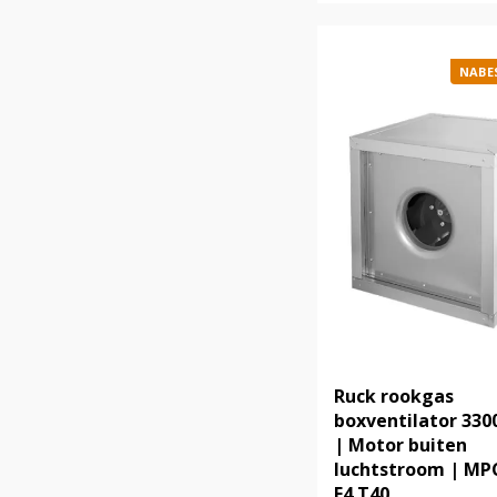
NABE
Ruck rookgas
boxventilator 330
| Motor buiten
luchtstroom | MP
F4 T40