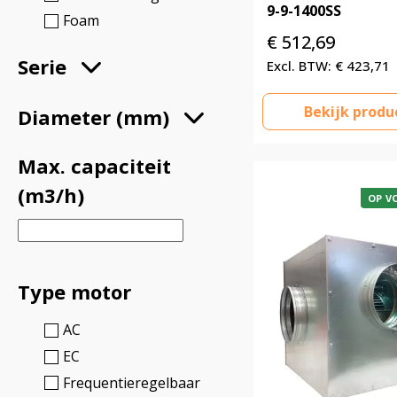
9-9-1400SS
Foam
€
512,69
Serie
€
423,71
Bekijk produ
Diameter (mm)
Max. capaciteit
(m3/h)
OP V
Type motor
AC
EC
Frequentieregelbaar