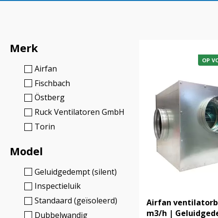
Merk
OP V
Airfan
Fischbach
Östberg
Ruck Ventilatoren GmbH
Torin
Model
Geluidgedempt (silent)
Inspectieluik
Standaard (geïsoleerd)
Airfan ventilator
m3/h | Geluidged
Dubbelwandig