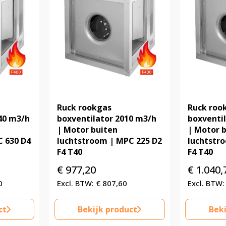
Ruck rookgas
Ruck roo
40 m3/h
boxventilator 2010 m3/h
boxventi
| Motor buiten
| Motor 
C 630 D4
luchtstroom | MPC 225 D2
luchtstr
F4 T40
F4 T40
€
977,20
€
1.040,
0
€
807,60
ct
Bekijk product
Beki