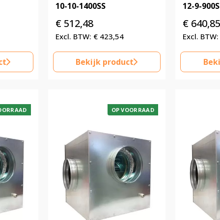
10-10-1400SS
12-9-900S
€
512,48
€
640,8
€
423,54
ct
Bekijk product
Beki
OORRAAD
OP VOORRAAD