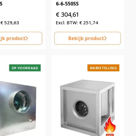
S
6-6-550SS
5
€
304,61
€
529,63
€
251,74
jk product
Bekijk product
OP VOORRAAD
NABESTELLING