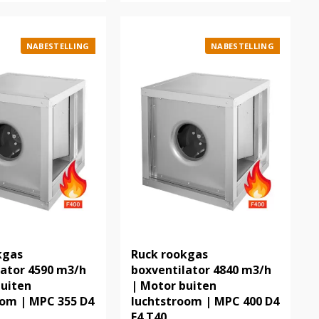
NABESTELLING
NABESTELLING
kgas
Ruck rookgas
lator 4590 m3/h
boxventilator 4840 m3/h
buiten
| Motor buiten
oom | MPC 355 D4
luchtstroom | MPC 400 D4
F4 T40