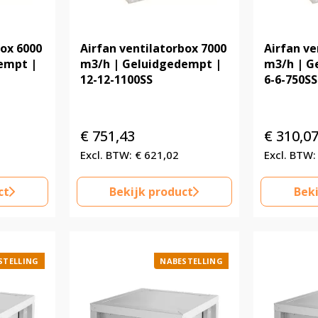
box 6000
Airfan ventilatorbox 7000
Airfan ve
empt |
m3/h | Geluidgedempt |
m3/h | G
12-12-1100SS
6-6-750SS
€
751,43
€
310,0
€
621,02
ct
Bekijk product
Beki
STELLING
NABESTELLING