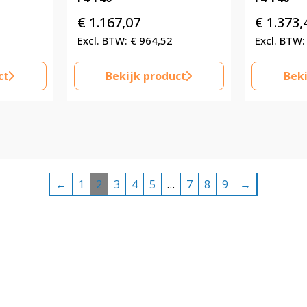
€
1.167,07
€
1.373,
€
964,52
ct
Bekijk product
Beki
←
1
2
3
4
5
…
7
8
9
→