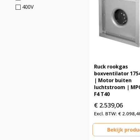
400V
Ruck rookgas
boxventilator 175
| Motor buiten
luchtstroom | MP
F4 T40
€
2.539,06
€
2.098,4
Bekijk produ