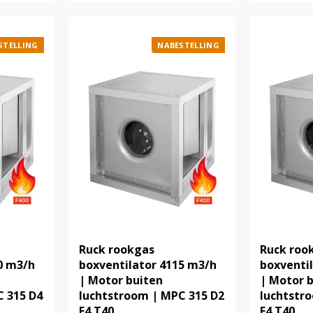
STELLING
NABESTELLING
Ruck rookgas
Ruck roo
0 m3/h
boxventilator 4115 m3/h
boxventi
| Motor buiten
| Motor 
C 315 D4
luchtstroom | MPC 315 D2
luchtstr
F4 T40
F4 T40