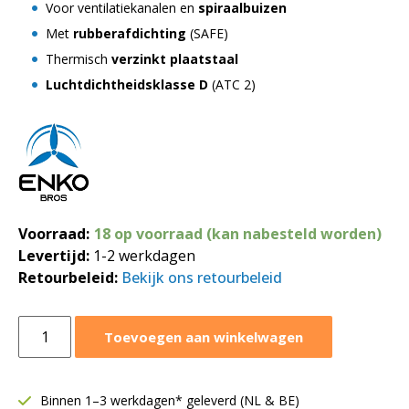
Voor ventilatiekanalen en
spiraalbuizen
Met
rubberafdichting
(SAFE)
Thermisch
verzinkt plaatstaal
Luchtdichtheidsklasse D
(ATC 2)
Voorraad:
18 op voorraad (kan nabesteld worden)
Levertijd:
1-2 werkdagen
Retourbeleid:
Bekijk ons retourbeleid
Verbindstuk
Toevoegen aan winkelwagen
voor
buis
Ø250
Binnen 1–3 werkdagen* geleverd (NL & BE)