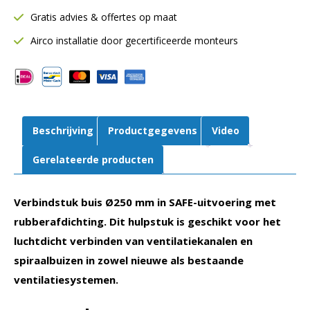
mm
Gratis advies & offertes op maat
|
SAFE
Airco installatie door gecertificeerde monteurs
met
rubberafdichting
aantal
Beschrijving
Productgegevens
Video
Gerelateerde producten
Verbindstuk buis Ø250 mm in SAFE-uitvoering met
rubberafdichting. Dit hulpstuk is geschikt voor het
luchtdicht verbinden van ventilatiekanalen en
spiraalbuizen in zowel nieuwe als bestaande
ventilatiesystemen.