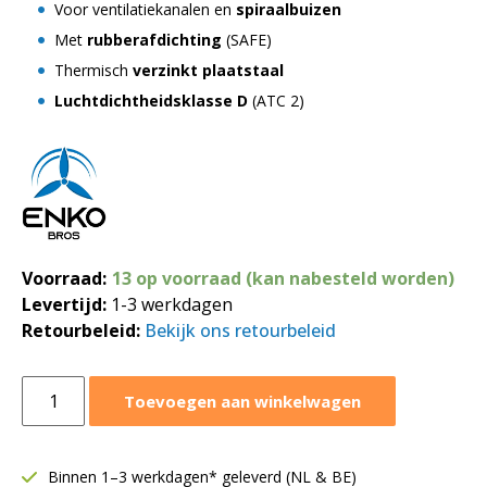
Voor ventilatiekanalen en
spiraalbuizen
Met
rubberafdichting
(SAFE)
Thermisch
verzinkt plaatstaal
Luchtdichtheidsklasse D
(ATC 2)
Voorraad:
13 op voorraad (kan nabesteld worden)
Levertijd:
1-3 werkdagen
Retourbeleid:
Bekijk ons retourbeleid
Verbindstuk
Toevoegen aan winkelwagen
voor
buis
Ø355
Binnen 1–3 werkdagen* geleverd (NL & BE)