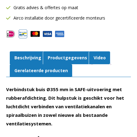
mm
Gratis advies & offertes op maat
|
SAFE
Airco installatie door gecertificeerde monteurs
met
rubberafdichting
aantal
Beschrijving
Productgegevens
Video
Gerelateerde producten
Verbindstuk buis Ø355 mm in SAFE-uitvoering met
rubberafdichting. Dit hulpstuk is geschikt voor het
luchtdicht verbinden van ventilatiekanalen en
spiraalbuizen in zowel nieuwe als bestaande
ventilatiesystemen.