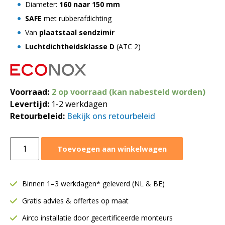
Diameter:
160 naar 150 mm
SAFE
met rubberafdichting
Van
plaatstaal sendzimir
Luchtdichtheidsklasse D
(ATC 2)
Voorraad:
2 op voorraad (kan nabesteld worden)
Levertijd:
1-2 werkdagen
Retourbeleid:
Bekijk ons retourbeleid
Verloopstuk
Toevoegen aan winkelwagen
Ø160
naar
Ø150
Binnen 1–3 werkdagen* geleverd (NL & BE)
mm
Gratis advies & offertes op maat
|
SAFE
Airco installatie door gecertificeerde monteurs