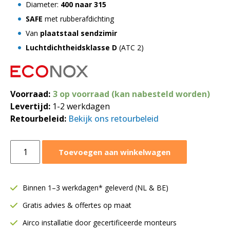
Diameter:
400 naar 315
SAFE
met rubberafdichting
Van
plaatstaal sendzimir
Luchtdichtheidsklasse D
(ATC 2)
Voorraad:
3 op voorraad (kan nabesteld worden)
Levertijd:
1-2 werkdagen
Retourbeleid:
Bekijk ons retourbeleid
Verloopstuk
Toevoegen aan winkelwagen
SAFE
Ø400
naar
Binnen 1–3 werkdagen* geleverd (NL & BE)
Ø315
Gratis advies & offertes op maat
mm
|
Airco installatie door gecertificeerde monteurs