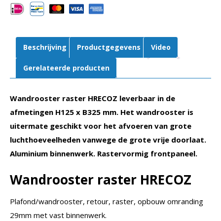
325
mm
|
Retour
Beschrijving
Productgegevens
Video
|
Aluminium
Gerelateerde producten
aantal
Wandrooster raster HRECOZ leverbaar in de
afmetingen H125 x B325 mm. Het wandrooster is
uitermate geschikt voor het afvoeren van grote
luchthoeveelheden vanwege de grote vrije doorlaat.
Aluminium binnenwerk. Rastervormig frontpaneel.
Wandrooster raster HRECOZ
Plafond/wandrooster, retour, raster, opbouw omranding
29mm met vast binnenwerk.