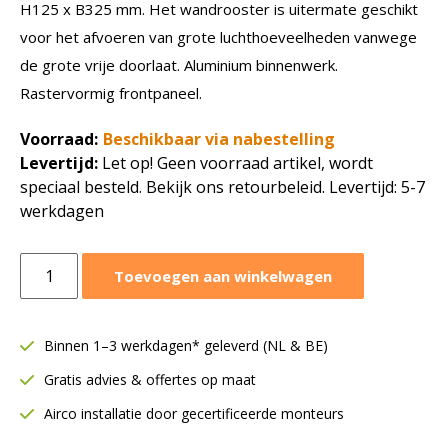
H125 x B325 mm. Het wandrooster is uitermate geschikt
voor het afvoeren van grote luchthoeveelheden vanwege
de grote vrije doorlaat. Aluminium binnenwerk.
Rastervormig frontpaneel.
Voorraad:
Beschikbaar via nabestelling
Levertijd:
Let op! Geen voorraad artikel, wordt
speciaal besteld. Bekijk ons retourbeleid. Levertijd: 5-7
werkdagen
Wandrooster
Toevoegen aan winkelwagen
raster
HRECOZ
|
Binnen 1–3 werkdagen* geleverd (NL & BE)
H
Gratis advies & offertes op maat
125
mm
Airco installatie door gecertificeerde monteurs
B