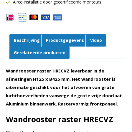
mm
Airco installatie door gecertificeerde monteurs
B
425
mm
|
Retour
Beschrijving
Productgegevens
Video
|
Aluminium
Gerelateerde producten
|
Volumeregelaar
Wandrooster raster HRECVZ leverbaar in de
aantal
afmetingen H125 x B425 mm. Het wandrooster is
uitermate geschikt voor het afvoeren van grote
luchthoeveelheden vanwege de grote vrije doorlaat.
Aluminium binnenwerk. Rastervormig frontpaneel.
Wandrooster raster HRECVZ