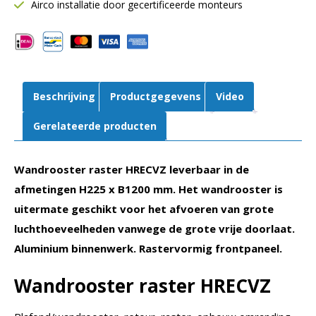
mm
Airco installatie door gecertificeerde monteurs
B
1225
mm
|
Retour
Beschrijving
Productgegevens
Video
|
Aluminium
Gerelateerde producten
|
Volumeregelaar
Wandrooster raster HRECVZ leverbaar in de
aantal
afmetingen H225 x B1200 mm. Het wandrooster is
uitermate geschikt voor het afvoeren van grote
luchthoeveelheden vanwege de grote vrije doorlaat.
Aluminium binnenwerk. Rastervormig frontpaneel.
Wandrooster raster HRECVZ