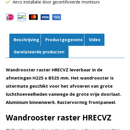
mm
Airco installatie door gecertificeerde monteurs
B
525
mm
|
Retour
Beschrijving
Productgegevens
Video
|
Aluminium
Gerelateerde producten
|
Volumeregelaar
Wandrooster raster HRECVZ leverbaar in de
aantal
afmetingen H225 x B525 mm. Het wandrooster is
uitermate geschikt voor het afvoeren van grote
luchthoeveelheden vanwege de grote vrije doorlaat.
Aluminium binnenwerk. Rastervormig frontpaneel.
Wandrooster raster HRECVZ