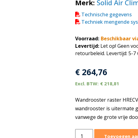
Merk:
Solid Air Cli
Technische gegevens
Techniek mengende sy
Voorraad:
Beschikbaar vi
Levertijd:
Let op! Geen voo
retourbeleid. Levertijd: 5-
€
264,76
€
218,81
Wandrooster raster HRECVZ
wandrooster is uitermate 
vanwege de grote vrije doo
Wandrooster
Toevoegen aa