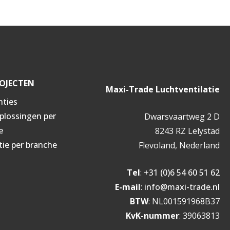
OJECTEN
Maxi-Trade Luchtventilatie
nties
oplossingen per
Dwarsvaartweg 2 D
e
8243 RZ Lelystad
tie per branche
Flevoland, Nederland
Tel
:
+31 (0)6 54 60 51 62
E-mail
:
info@maxi-trade.nl
BTW
: NL001591968B37
KvK-nummer
: 39063813