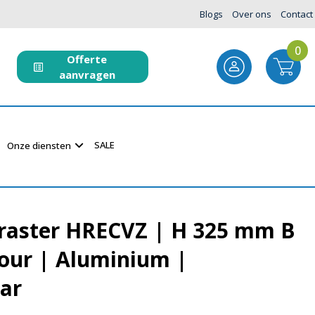
Blogs
Over ons
Contact
0
Offerte
aanvragen
SALE
Onze diensten
raster HRECVZ | H 325 mm B
our | Aluminium |
ar