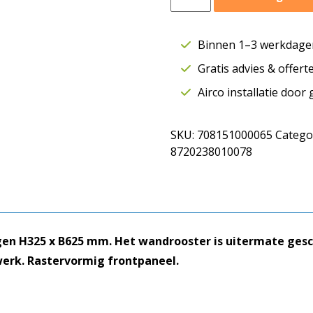
raster
HRECVZ
|
Binnen 1–3 werkdagen
H
Gratis advies & offer
325
mm
Airco installatie door
B
625
SKU:
708151000065
Catego
mm
8720238010078
|
Retour
|
Aluminium
|
Volumeregelaar
en H325 x B625 mm. Het wandrooster is uitermate gesc
aantal
erk. Rastervormig frontpaneel.