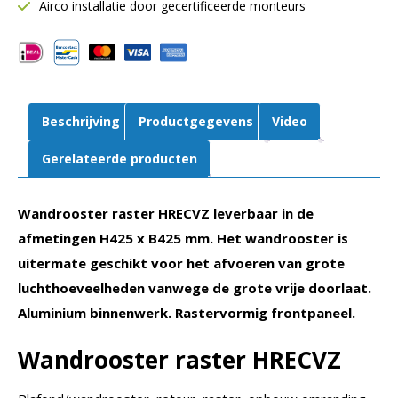
mm
Airco installatie door gecertificeerde monteurs
B
425
mm
|
Retour
Beschrijving
Productgegevens
Video
|
Aluminium
Gerelateerde producten
|
Volumeregelaar
Wandrooster raster HRECVZ leverbaar in de
aantal
afmetingen H425 x B425 mm. Het wandrooster is
uitermate geschikt voor het afvoeren van grote
luchthoeveelheden vanwege de grote vrije doorlaat.
Aluminium binnenwerk. Rastervormig frontpaneel.
Wandrooster raster HRECVZ