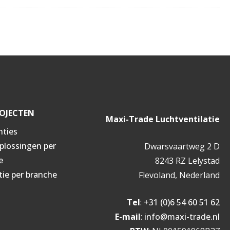
OJECTEN
Maxi-Trade Luchtventilatie
nties
oplossingen per
Dwarsvaartweg 2 D
e
8243 RZ Lelystad
tie per branche
Flevoland, Nederland
Tel
:
+31 (0)6 54 60 51 62
E-mail
:
info@maxi-trade.nl