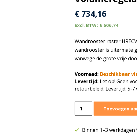
€
734,16
€
606,74
Wandrooster raster HRECVZ
wandrooster is uitermate 
vanwege de grote vrije doo
Voorraad:
Beschikbaar vi
Levertijd:
Let op! Geen voo
retourbeleid. Levertijd: 5-
Wandrooster
Toevoegen aa
raster
HRECVZ
|
Binnen 1–3 werkdagen* 
H