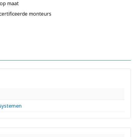
s op maat
ecertificeerde monteurs
s
systemen