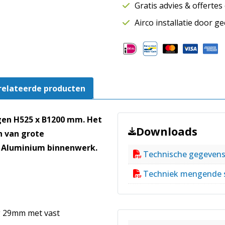
Gratis advies & offerte
525
mm
Airco installatie door g
B
1200
mm
|
Retour
relateerde producten
|
Aluminium
|
gen H525 x B1200 mm. Het
Volumeregelaar
Downloads
n van grote
aantal
. Aluminium binnenwerk.
Technische gegeven
Techniek mengende 
g 29mm met vast