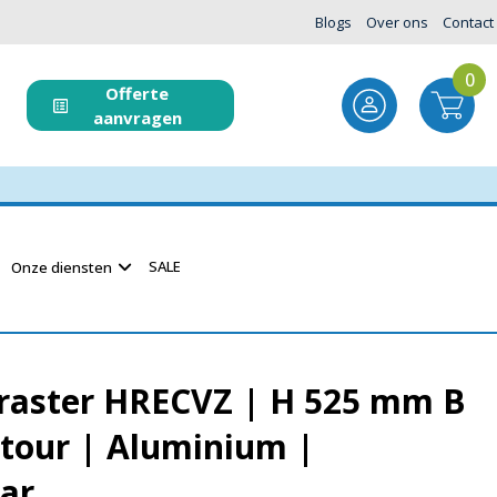
Blogs
Over ons
Contact
0
Offerte
aanvragen
SALE
Onze diensten
raster HRECVZ | H 525 mm B
tour | Aluminium |
ar