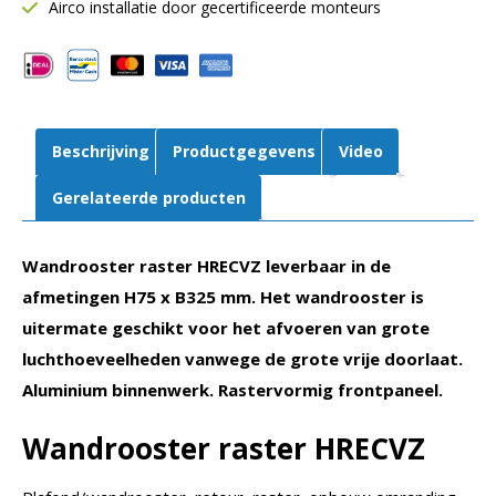
mm
Airco installatie door gecertificeerde monteurs
B
325
mm
|
Retour
Beschrijving
Productgegevens
Video
|
Aluminium
Gerelateerde producten
|
Volumeregelaar
Wandrooster raster HRECVZ leverbaar in de
aantal
afmetingen H75 x B325 mm. Het wandrooster is
uitermate geschikt voor het afvoeren van grote
luchthoeveelheden vanwege de grote vrije doorlaat.
Aluminium binnenwerk. Rastervormig frontpaneel.
Wandrooster raster HRECVZ