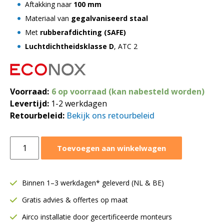
Aftakking naar
100 mm
Materiaal van
gegalvaniseerd staal
Met
rubberafdichting (SAFE)
Luchtdichtheidsklasse D
, ATC 2
Voorraad:
6 op voorraad (kan nabesteld worden)
Levertijd:
1-2 werkdagen
Retourbeleid:
Bekijk ons retourbeleid
Zadelstuk
Toevoegen aan winkelwagen
90°
SAFE
Ø315
Binnen 1–3 werkdagen* geleverd (NL & BE)
x
Gratis advies & offertes op maat
Ø100
mm
Airco installatie door gecertificeerde monteurs