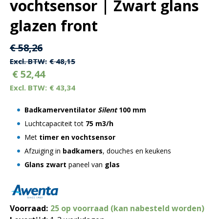
vochtsensor | Zwart glans
glazen front
Oorspronkelijke
Huidige
€
58,26
prijs
prijs
€
48,15
€
52,44
was:
is:
€
43,34
€ 58,26.
€ 58,26.
Badkamerventilator
Silent
100 mm
Luchtcapaciteit tot
75 m3/h
Met
timer en vochtsensor
Afzuiging in
badkamers
, douches en keukens
Glans zwart
paneel van
glas
Voorraad:
25 op voorraad (kan nabesteld worden)