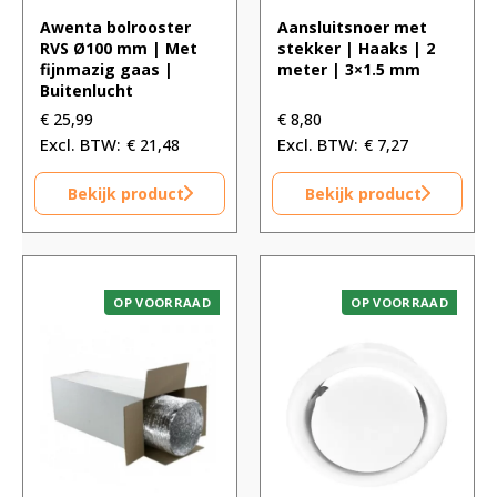
Awenta bolrooster
Aansluitsnoer met
RVS Ø100 mm | Met
stekker | Haaks | 2
fijnmazig gaas |
meter | 3×1.5 mm
Buitenlucht
€
25,99
€
8,80
€
21,48
€
7,27
Bekijk product
Bekijk product
OP VOORRAAD
OP VOORRAAD