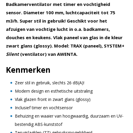
Badkamerventilator met timer en vochtigheid
front
aantal
sensor. Diameter 100 mm, luchtcapaciteit tot 75
m3/h. Super stil in gebruik! Geschikt voor het
afzuigen van vochtige lucht in o.a. badkamers,
douches en keukens. Vlak paneel van glas in de kleur
zwart glans (glossy). Model: TRAX (paneel), SYSTEM+
Silent
(ventilator) van AWENTA.
Kenmerken
Zeer stil in gebruik, slechts 26 dB(A)!
Modern design en esthetische uitstraling
Vlak glazen front in zwart glans (glossy)
Inclusief timer en vochtsensor
Behuizing en waaier van hoogwaardig, duurzaam en UV-
bestendig ABS-kunststof
Terugslagklep (ZZ) gebruiksmogelijkheid