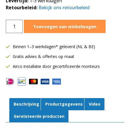
Levertijd:
1-3 werkdagen
Retourbeleid:
Bekijk ons retourbeleid
Awenta
Toevoegen aan winkelwagen
Silent
badkamerventilator
Ø100
Binnen 1–3 werkdagen* geleverd (NL & BE)
mm
Gratis advies & offertes op maat
|
75
Airco installatie door gecertificeerde monteurs
m³/h
|
Timer
en
vochtsensor
Beschrijving
Productgegevens
Video
|
Zwart
Gerelateerde producten
glans
glazen