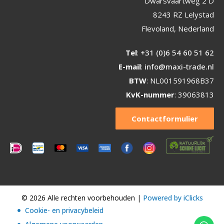
Dwarsvaartweg 2 D
8243 RZ Lelystad
Flevoland, Nederland
Tel
:
+31 (0)6 54 60 51 62
E-mail
:
info@maxi-trade.nl
BTW
: NL001591968B37
KvK-nummer
: 39063813
Contactformulier
© 2026 Alle rechten voorbehouden |
Powered by iClicks
Cookie- en privacybeleid