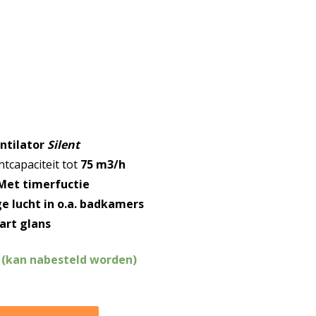
e
ntilator
Silent
chtcapaciteit tot
75 m3/h
Met timerfuctie
e lucht in o.a. badkamers
art glans
 (kan nabesteld worden)