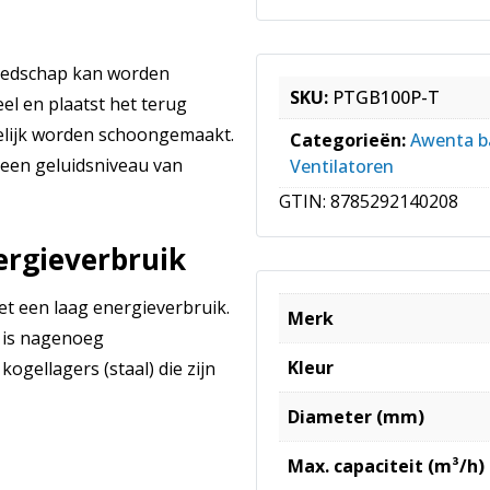
eedschap kan worden
SKU:
PTGB100P-T
l en plaatst het terug
kelijk worden schoongemaakt.
Categorieën:
Awenta b
t een geluidsniveau van
Ventilatoren
GTIN:
8785292140208
rgieverbruik
t een laag energieverbruik.
Merk
 is nagenoeg
Kleur
gellagers (staal) die zijn
Diameter (mm)
Max. capaciteit (m³/h)