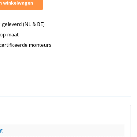
n winkelwagen
geleverd (NL & BE)
s op maat
ecertificeerde monteurs
ng