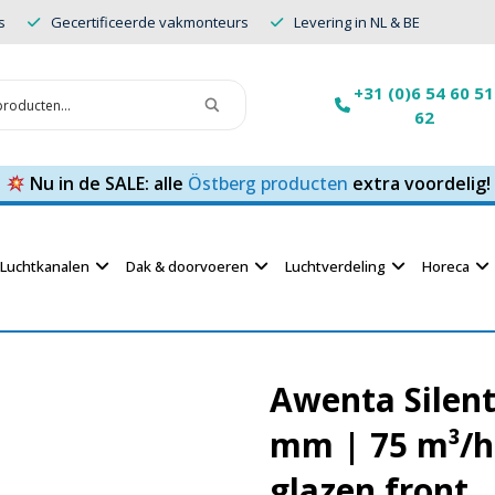
s
Gecertificeerde vakmonteurs
Levering in NL & BE
+31 (0)6 54 60 51
62
Nu in de SALE: alle
Östberg producten
extra voordelig!
Luchtkanalen
Dak & doorvoeren
Luchtverdeling
Horeca
Awenta Silen
mm | 75 m³/h 
glazen front