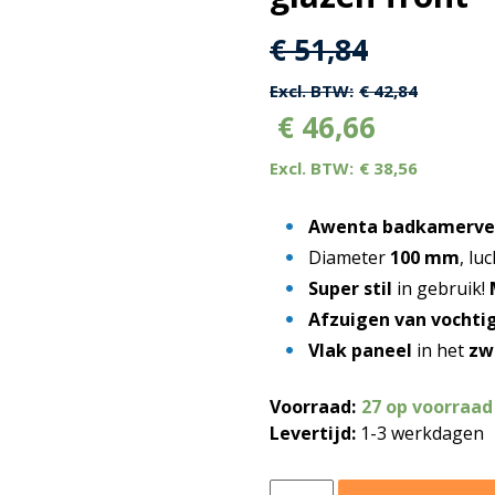
Oorspronkelijk
Huidige
€
51,84
prijs
prijs
€
42,84
€
46,66
was:
is:
€
38,56
€ 51,84.
€ 51,84.
Awenta badkamerve
Diameter
100 mm
, lu
Super stil
in gebruik!
Afzuigen van vochtig
Vlak paneel
in het
zw
Voorraad:
27 op voorraad
Levertijd:
1-3 werkdagen
Awenta