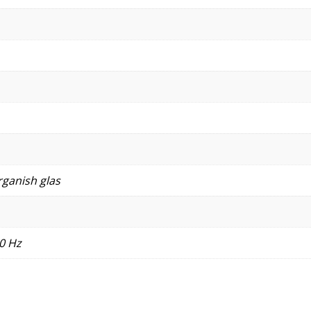
rganish glas
0 Hz