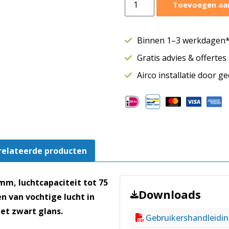
Toevoegen aa
Silent
badkamerventilator
Ø100
Binnen 1–3 werkdagen* 
mm
Gratis advies & offerte
|
75
Airco installatie door g
m³/h
|
Timer
|
Zwart
glans
relateerde producten
glazen
front
m, luchtcapaciteit tot 75
aantal
Downloads
en van vochtige lucht in
et zwart glans.
Gebruikershandleidi