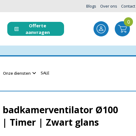
Blogs
Over ons
Contact
0
Offerte
aanvragen
SALE
Onze diensten
t badkamerventilator Ø100
| Timer | Zwart glans